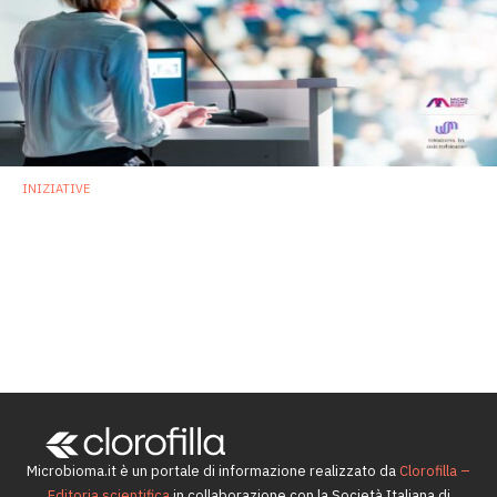
INIZIATIVE
Congressi sul microbioma: a che punto
siamo con la parità di genere?
Un'analisi condotta da MicrobiomePost rivela una
tendenza incoraggiante verso la parità di genere tra i
relatori delle principali conferenze sul microbioma a livello
globale.
17 Settembre 2024
Microbioma.it è un portale di informazione realizzato da
Clorofilla –
Editoria scientifica
in collaborazione con la Società Italiana di