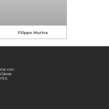
Filippo Murina
ione con
 classe
ento.