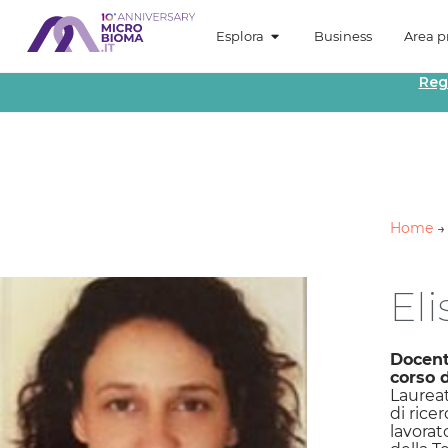
Esplora
Business
Area pr
Reg
Home
El
Docente
corso 
Laureat
di rice
lavorat