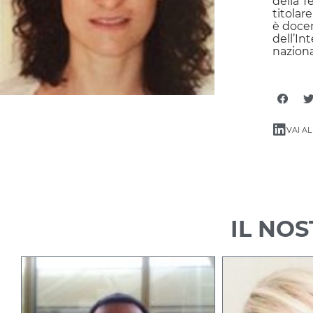
della T
titolare
è docen
dell’In
naziona
VAI AL
IL NO