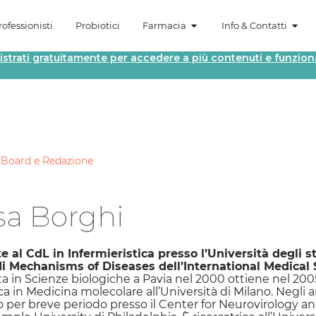
ofessionisti
Probiotici
Farmacia
Info & Contatti
istrati gratuitamente per accedere a più contenuti e funziona
→
Board e Redazione
isa Borghi
 al CdL in Infermieristica presso l’Università degli st
di Mechanisms of Diseases dell’International Medical 
a in Scienze biologiche a Pavia nel 2000 ottiene nel 2005 
rca in Medicina molecolare all’Università di Milano. Negli 
o per breve periodo presso il Center for Neurovirology a