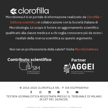
Microbioma.it è un portale di informazione realizzato da
Clorofilla –
Editoria scientifica
in collaborazione con la Società Italiana di
Microbiologia. Lo scopo è fornire un aggiornamento scientifico
qualificato alla classe medica e a chi voglia conoscere più da vicino i
risultati della ricerca scientifica su questo argomento.
Non sei un professionista della salute? Visita
MicrobiotaNews
Contributo scientifico
Partner
© 2016-2026 CLOROFILLA SRL - P. IVA 05299040963
TESTATA GIORNALISTICA REGISTRATA PRESSO IL TRIBUNALE DI MILANO
(N.147 DEL 24/04/18).
CONSULTA L’INFORMATIVA SULLA PRIVACY