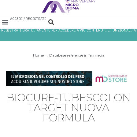
ACCEDI / REGISTRATI
REGISTRATI GRATUITAMENTE PER ACCEDERE A PIÙ CONTENUTI E FUNZIONALITÀ
AREA PROFESSIONISTI
DATABASE PROBIOTICI
CANALE FARMACIA
REFERENZE IN FARMACIA
Home
→
Database referenze in farmacia
BIOCURE-TUBESCOLON
TARGET NUOVA
FORMULA