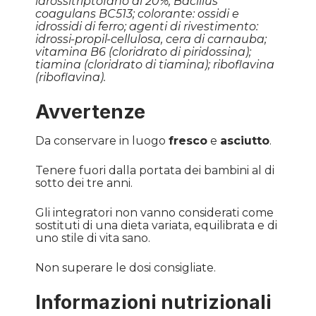
idrossitriptofano al 20%; Bacillus
coagulans BC513; colorante: ossidi e
idrossidi di ferro; agenti di rivestimento:
idrossi-propil-cellulosa, cera di carnauba;
vitamina B6 (cloridrato di piridossina);
tiamina (cloridrato di tiamina); riboflavina
(riboflavina).
Avvertenze
Da conservare in luogo
fresco
e
asciutto
.
Tenere fuori dalla portata dei bambini al di
sotto dei tre anni.
Gli integratori non vanno considerati come
sostituti di una dieta variata, equilibrata e di
uno stile di vita sano.
Non superare le dosi consigliate.
Informazioni nutrizionali