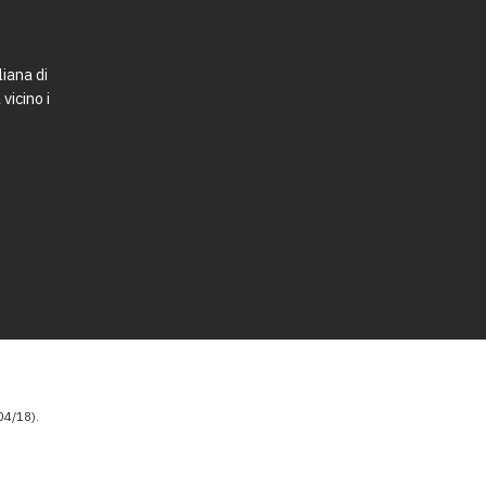
liana di
vicino i
4/18).