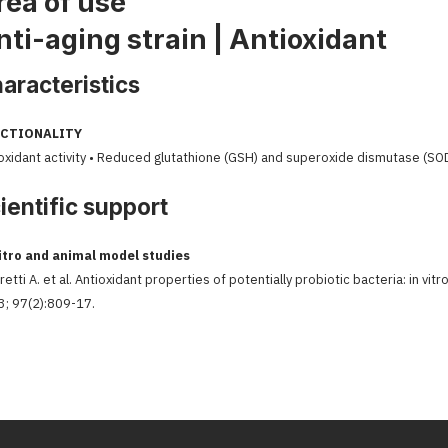
rea of use
nti-aging strain | Antioxidant
aracteristics
CTIONALITY
oxidant activity • Reduced glutathione (GSH) and superoxide dismutase (SO
ientific support
vitro and animal model studies
etti A. et al. Antioxidant properties of potentially probiotic bacteria: in vitro
; 97(2):809-17.