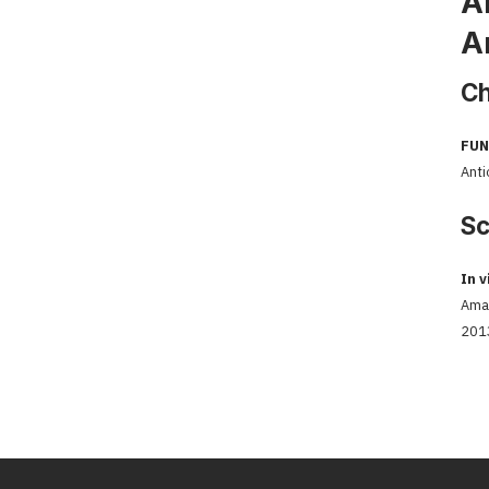
A
A
Ch
FUN
Anti
Sc
In 
Amar
2013