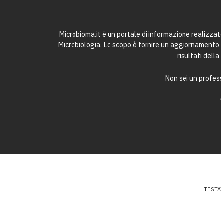
Microbioma.it è un portale di informazione realizza
Microbiologia. Lo scopo è fornire un aggiornamento sc
risultati dell
Non sei un profess
TESTA