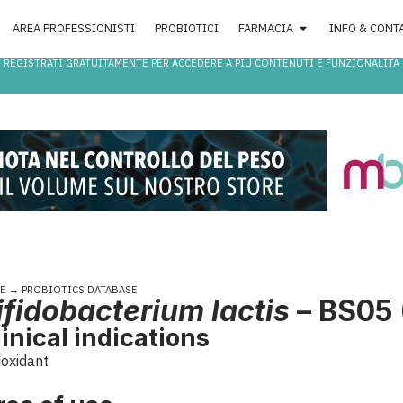
AREA PROFESSIONISTI
PROBIOTICI
FARMACIA
INFO & CONT
REGISTRATI GRATUITAMENTE PER ACCEDERE A PIÙ CONTENUTI E FUNZIONALITÀ
E
→
PROBIOTICS DATABASE
ifidobacterium lactis
– BS05
linical indications
ioxidant