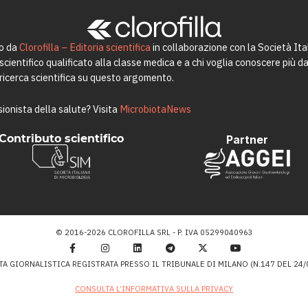
to da
Clorofilla – Editoria scientifica
in collaborazione con la Società Ita
ientifico qualificato alla classe medica e a chi voglia conoscere più da 
a ricerca scientifica su questo argomento.
ionista della salute? Visita
MicrobiotaNews
Contributo scientifico
Partner
© 2016-2026 CLOROFILLA SRL - P. IVA 05299040963
TA GIORNALISTICA REGISTRATA PRESSO IL TRIBUNALE DI MILANO (N.147 DEL 24/0
CONSULTA L’INFORMATIVA SULLA PRIVACY