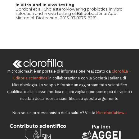
In vitro and in vivo testing
Bordoni et al. Cholesterol-lowering probiotics: in vitro
selection and in vivo testing of Bifidobacteria. Appl.
Microbiol. Biotechnol. 2013. 97:8273-8281.
Microbioma.it è un portale di informazione realizzato da
Clorofilla –
Editoria scientifica
in collaborazione con la Società Italiana di
Microbiologia. Lo scopo è fornire un aggiornamento scientifico
qualificato alla classe medica e a chi voglia conoscere più da vicino i
risultati della ricerca scientifica su questo argomento.
Non sei un professionista della salute? Visita
MicrobiotaNews
Contributo scientifico
Partner