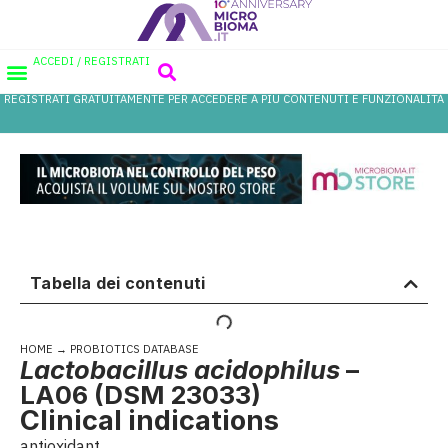
ACCEDI / REGISTRATI
REGISTRATI GRATUITAMENTE PER ACCEDERE A PIÙ CONTENUTI E FUNZIONALITÀ
AREA PROFESSIONISTI
DATABASE PROBIOTICI
CANALE FARMACIA
REFERENZE IN FARMACIA
Tabella dei contenuti
HOME
→
PROBIOTICS DATABASE
Lactobacillus acidophilus
–
LA06 (DSM 23033)
Clinical indications
antioxidant