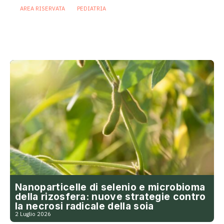
AREA RISERVATA
PEDIATRIA
Il microbiota come ponte sociale:
l’allattamento al seno attenua gli
effetti dello svantaggio economico
6 Agosto 2026
Nanoparticelle di selenio e microbioma
della rizosfera: nuove strategie contro
la necrosi radicale della soia
2 Luglio 2026