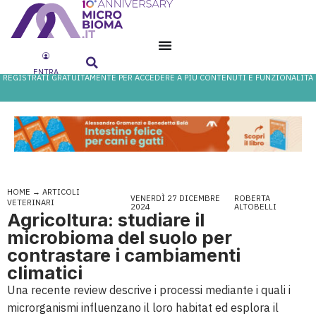
ENTRA
REGISTRATI GRATUITAMENTE PER ACCEDERE A PIÙ CONTENUTI E FUNZIONALITÀ
HOME
→
ARTICOLI
VENERDÌ 27 DICEMBRE
ROBERTA
VETERINARI
2024
ALTOBELLI
Agricoltura: studiare il
microbioma del suolo per
contrastare i cambiamenti
climatici
Una recente review descrive i processi mediante i quali i
microrganismi influenzano il loro habitat ed esplora il