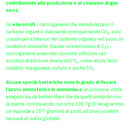
contribuendo alla produzione e al consumo di gas
serra
.
Gli
eterotrofi
, i microrganismi che metabolizzano il
carbonio organico rilasciando principalmente CO
, sono
2
cruciali per il bilancio del carbonio organico nel suolo. In
condizioni anossiche (basse concentrazioni di O
), i
2
microrganismi anaerobici possono utilizzare vari
accettori di elettroni diversi dall’O
, come nitrati, ferro
2
ossidato, manganese, solfato e anche CO
.
2
Alcune specie batteriche sono in grado di fissare
l’azoto atmosferico in ammoniaca
, un processo vitale
eseguito sia da batteri liberi che da quelli simbiotici con
le piante, contribuendo con oltre 100 Tg (1 teragrammo
12
corrisponde a 10
grammi) di azoto all’anno prodotti
nei suoli al livello globale.