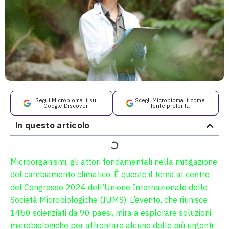
Segui Microbioma.it su
Scegli Microbioma.it come
Google Discover
fonte preferita
In questo articolo
Microorganismi, gli attori fondamentali nella mitigazione
del cambiamento climatico. È questo il tema al centro
del Congresso 2024 dell’Unione Internazionale delle
Società Microbiologiche (IUMS). L’evento, che riunisce
1450 scienziati da 90 paesi, mira a esplorare soluzioni
microbiologiche per affrontare alcune delle più urgenti