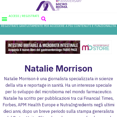
ACCEDI / REGISTRATI
REGISTRATI GRATUITAMENTE PER ACCEDERE A PIÙ CONTENUTI E FUNZIONALITÀ
AREA PROFESSIONISTI
DATABASE PROBIOTICI
CANALE FARMACIA
REFERENZE IN FARMACIA
Natalie Morrison
Natalie Morrison è una giornalista specializzata in scienze
della vita e reportage in sanità. Ha un interesse speciale
per lo sviluppo del microbioma nel mondo farmaceutico.
Natalie ha scritto per pubblicazioni tra cui Financial Times,
Forbes, APM Health Europe e NutraIngredients negli ultimi
dieci anni, dopo un breve periodo sulla stampa generalista