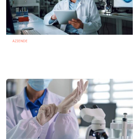
AZIENDE
Ibezapolstat, Acurx prepara il salto
nella CDI recidivante puntando sulla
preservazione del microbioma
21 Luglio 2026