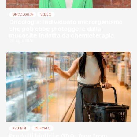
ONCOLOGIA
VIDEO
Oncologia: individuato microrganismo
che potrebbe proteggere dalla
mucosite indotta da chemioterapia
29 Luglio 2026
AZIENDE
MERCATO
Prodotti biotici e GDO: free from,