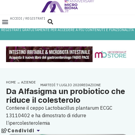
ACCEDI / REGISTRATI
REGISTRATI GRATUITAMENTE PER ACCEDERE A PIÙ CONTENUTI E FUNZIONALITÀ
AREA PROFESSIONISTI
DATABASE PROBIOTICI
CANALE FARMACIA
REFERENZE IN FARMACIA
HOME
→
AZIENDE
MARTEDÌ 7 LUGLIO 2020
REDAZIONE
Da Alfasigma un probiotico che
riduce il colesterolo
Contiene il ceppo Lactobacillus plantarum ECGC
13110402 e ha dimostrato di ridurre
l’ipercolesterolemia
Condividi