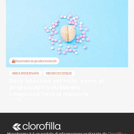
Riservato ai professionisti
AREA RISERVATA
NEUROSCIENZE
Asse intestino cervello: come gli
antipsicotici potrebbero
compromettere la memoria
27 Luglio 2026
Microbioma.it è un portale di informazione realizzato da
Clorofilla –