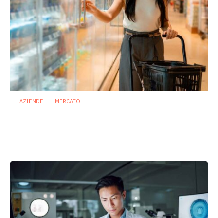
AZIENDE
MERCATO
Prodotti biotici e GDO: free from,
fermenti lattici e petcare ridisegnano il
mercato
28 Luglio 2026