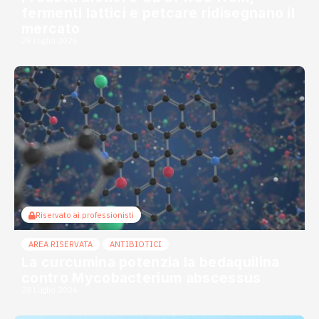
fermenti lattici e petcare ridisegnano il
mercato
28 Luglio 2026
Riservato ai professionisti
AREA RISERVATA
ANTIBIOTICI
La curcumina potenzia la bedaquilina
contro Mycobacterium abscessus
28 Luglio 2026