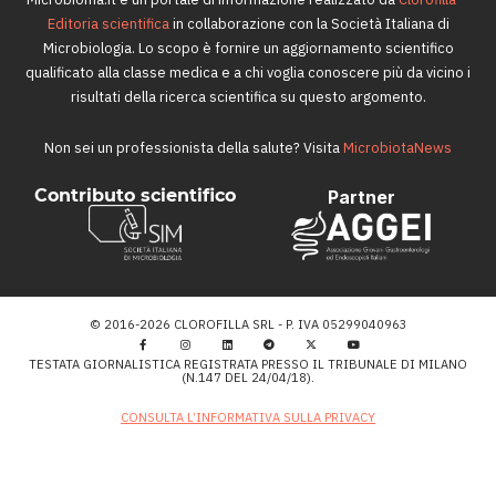
Editoria scientifica
in collaborazione con la Società Italiana di
Microbiologia. Lo scopo è fornire un aggiornamento scientifico
qualificato alla classe medica e a chi voglia conoscere più da vicino i
risultati della ricerca scientifica su questo argomento.
Non sei un professionista della salute? Visita
MicrobiotaNews
Contributo scientifico
Partner
© 2016-2026 CLOROFILLA SRL - P. IVA 05299040963
TESTATA GIORNALISTICA REGISTRATA PRESSO IL TRIBUNALE DI MILANO
(N.147 DEL 24/04/18).
CONSULTA L’INFORMATIVA SULLA PRIVACY