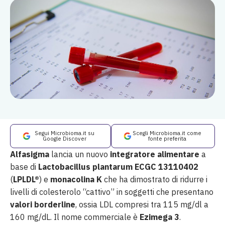
Segui Microbioma.it su
Scegli Microbioma.it come
Google Discover
fonte preferita
Alfasigma
lancia un nuovo
integratore alimentare
a
base di
Lactobacillus plantarum ECGC 13110402
(
LPLDL®
) e
monacolina K
che ha dimostrato di ridurre i
livelli di colesterolo “cattivo” in soggetti che presentano
valori borderline
, ossia LDL compresi tra 115 mg/dl a
160 mg/dL. Il nome commerciale è
Ezimega 3
.