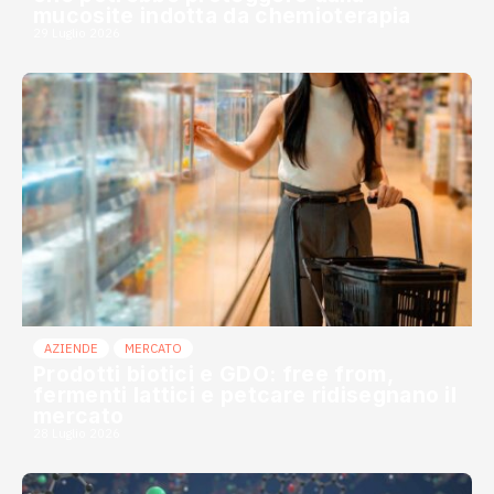
mucosite indotta da chemioterapia
29 Luglio 2026
AZIENDE
MERCATO
Prodotti biotici e GDO: free from,
fermenti lattici e petcare ridisegnano il
mercato
28 Luglio 2026