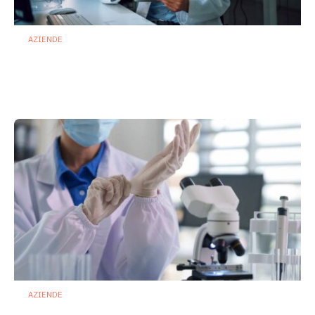
AZIENDE
Ibezapolstat, Acurx prepara il salto
nella CDI recidivante puntando sulla
preservazione del microbioma
21 Luglio 2026
AZIENDE
Terapie microbiome based: Biofortis