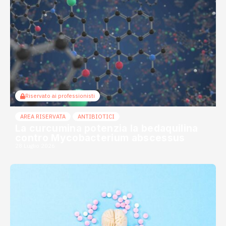
Riservato ai professionisti
AREA RISERVATA
ANTIBIOTICI
La curcumina potenzia la bedaquilina
contro Mycobacterium abscessus
28 Luglio 2026