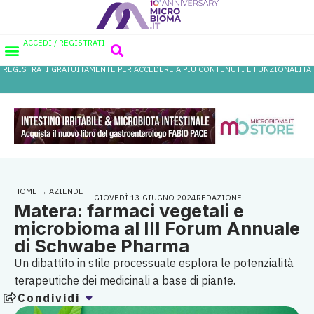
ACCEDI / REGISTRATI
REGISTRATI GRATUITAMENTE PER ACCEDERE A PIÙ CONTENUTI E FUNZIONALITÀ
AREA PROFESSIONISTI
DATABASE PROBIOTICI
CANALE FARMACIA
REFERENZE IN FARMACIA
HOME
→
AZIENDE
GIOVEDÌ 13 GIUGNO 2024
REDAZIONE
Matera: farmaci vegetali e
microbioma al III Forum Annuale
di Schwabe Pharma
Un dibattito in stile processuale esplora le potenzialità
terapeutiche dei medicinali a base di piante.
Condividi