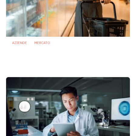
AZIENDE
MERCATO
Prodotti biotici e GDO: free from,
fermenti lattici e petcare ridisegnano il
mercato
28 Luglio 2026