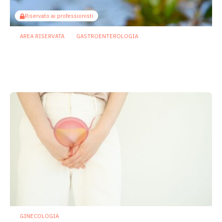
Riservato ai professionisti
AREA RISERVATA
GASTROENTEROLOGIA
Berberina e IBD: dal microbiota alla
barriera intestinale, un potenziale
alleato contro l’infiammazione
23 Luglio 2026
GINECOLOGIA