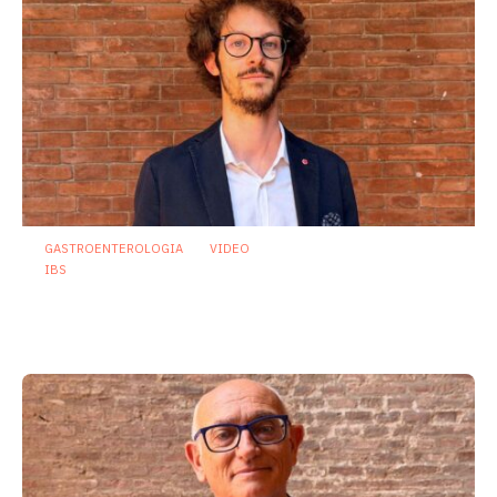
GASTROENTEROLOGIA
VIDEO
IBS
Dispepsia funzionale: il ruolo dell’olio di
menta piperita tra efficacia e sicurezza
23 Luglio 2026