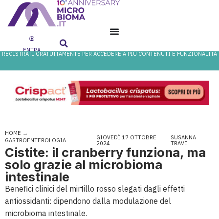
ENTRA
REGISTRATI GRATUITAMENTE PER ACCEDERE A PIÙ CONTENUTI E FUNZIONALITÀ
HOME
→
GIOVEDÌ 17 OTTOBRE
SUSANNA
GASTROENTEROLOGIA
2024
TRAVE
Cistite: il cranberry funziona, ma
solo grazie al microbioma
intestinale
Benefici clinici del mirtillo rosso slegati dagli effetti
antiossidanti: dipendono dalla modulazione del
microbioma intestinale.