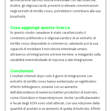
all’interazione del microbiota intestinale con tali molecole.
Inoltre, gli oligosaccaridi, presenti in elevate concentrazioni
negli estratti di mirtillo rosso, potrebbero contribuire alla sua
bioattività.
Cosa aggiunge questa ricerca
In questo studio canadese è stato caratterizzato il
contenuto polifenolico e oligosaccaridico di un estratto di
mirtillo rosso disponibile in commercio, valutando poi la sua
capacità di modulare il microbiota intestinale umano
attraverso un’integrazione a breve termine, e indagando sulla
variabilità interindividuale di risposta a tale integrazione.
Conclusioni
I risultati ottenuti dopo solo 4 giorni di integrazione con
estratto di mirtillo rosso hanno evidenziato un significativo
effetto bifidogenico, insieme con un aumento
dell’abbondanza di numerosi batteri produttori di butirrato,
come
Clostridium
e
Anaerobutyricum
. Anche i profili plasmatici
e fecali degli SCFA sono stati alterati, con una riduzione della
quantità di acetato e un aumento di quella di butirrato. Effetti