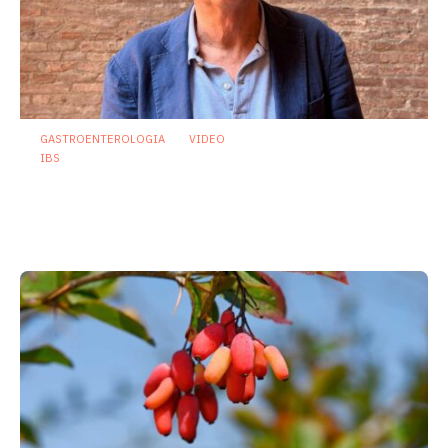
GASTROENTEROLOGIA
VIDEO
IBS
Asse intestino-cervello e sindrome
dell’intestino irritabile: oltre l’idea che
sia “tutto nella testa”
23 Luglio 2026