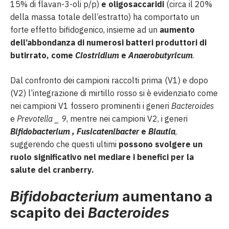
15% di flavan-3-oli p/p)
e oligosaccaridi
(circa il 20%
della massa totale dell’estratto) ha comportato un
forte effetto bifidogenico, insieme ad un
aumento
dell’abbondanza di numerosi batteri produttori di
butirrato, come
Clostridium
e
Anaerobutyricum
.
Dal confronto dei campioni raccolti prima (V1) e dopo
(V2) l’integrazione di mirtillo rosso si è evidenziato come
nei campioni V1 fossero prominenti i generi
Bacteroides
e
Prevotella _ 9
, mentre nei campioni V2, i generi
Bifidobacterium , Fusicatenibacter
e
Blautia
,
suggerendo che questi ultimi
possono svolgere un
ruolo significativo nel mediare i benefici per la
salute del cranberry.
Bifidobacterium
aumentano a
scapito dei
Bacteroides