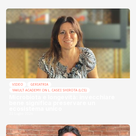
VIDEO
GERIATRIA
YAKULT ACADEMY ON L. CASEI SHIROTA (LCS)
Microbiota e longevità: invecchiare
bene significa preservare un
ecosistema unico
22 Luglio 2026