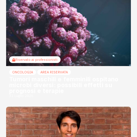
Riservato ai professionisti
ONCOLOGIA
AREA RISERVATA
Tumori maschili e femminili ospitano
microbi diversi: possibili effetti su
prognosi e terapie
31 Luglio 2026