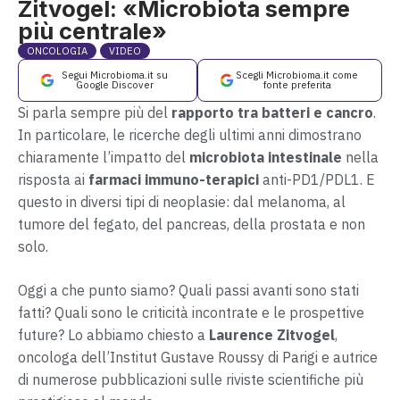
Zitvogel: «Microbiota sempre
più centrale»
ONCOLOGIA
VIDEO
Segui Microbioma.it su
Scegli Microbioma.it come
Google Discover
fonte preferita
Si parla sempre più del
rapporto tra batteri e cancro
.
In particolare, le ricerche degli ultimi anni dimostrano
chiaramente l’impatto del
microbiota intestinale
nella
risposta ai
farmaci immuno-terapici
anti-PD1/PDL1. E
questo in diversi tipi di neoplasie: dal melanoma, al
tumore del fegato, del pancreas, della prostata e non
solo.
Oggi a che punto siamo? Quali passi avanti sono stati
fatti? Quali sono le criticità incontrate e le prospettive
future? Lo abbiamo chiesto a
Laurence Zitvogel
,
oncologa dell’Institut Gustave Roussy di Parigi e autrice
di numerose pubblicazioni sulle riviste scientifiche più