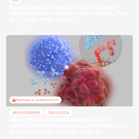
IBS
Asse intestino-cervello e sindrome
dell’intestino irritabile: oltre l’idea che
sia “tutto nella testa”
23 Luglio 2026
Riservato ai professionisti
AREA RISERVATA
ONCOLOGIA
Microbiota e immunoterapia: ecco
come i batteri commensali influenzano
la risposta agli anti-PD-1/PD-L1
23 Luglio 2026