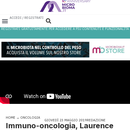
ACCEDI / REGISTRATI
REGISTRATI GRATUITAMENTE PER ACCEDERE A PIÙ CONTENUTI E FUNZIONALITÀ
AREA PROFESSIONISTI
DATABASE PROBIOTICI
CANALE FARMACIA
REFERENZE IN FARMACIA
HOME
→
ONCOLOGIA
GIOVEDÌ 23 MAGGIO 2019
REDAZIONE
Immuno-oncologia, Laurence