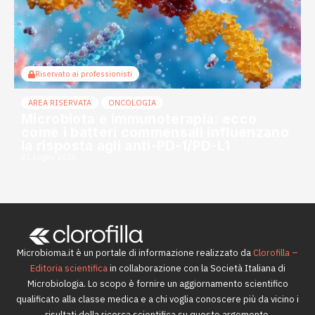
Riservato ai professionisti
AREA RISERVATA
ONCOLOGIA
Microbiota e immunoterapia: ecco
come i batteri commensali influenzano
la risposta agli anti-PD-1/PD-L1
21 Luglio 2026
Microbioma.it è un portale di informazione realizzato da
Clorofilla –
Editoria scientifica
in collaborazione con la Società Italiana di
Microbiologia. Lo scopo è fornire un aggiornamento scientifico
qualificato alla classe medica e a chi voglia conoscere più da vicino i
risultati della ricerca scientifica su questo argomento.