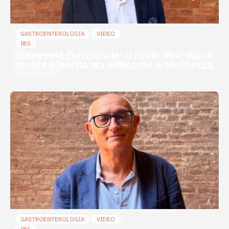
GASTROENTEROLOGIA
VIDEO
IBS
Dispepsia funzionale: il ruolo dell’olio di
menta piperita tra efficacia e sicurezza
23 Luglio 2026
GASTROENTEROLOGIA
VIDEO