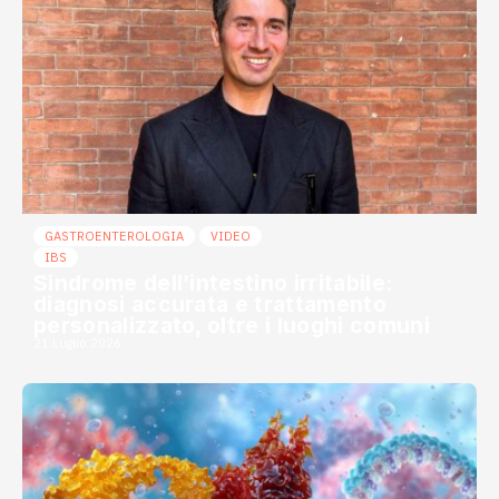
GASTROENTEROLOGIA
VIDEO
IBS
Sindrome dell’intestino irritabile:
diagnosi accurata e trattamento
personalizzato, oltre i luoghi comuni
21 Luglio 2026