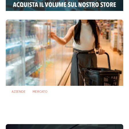
AZIENDE
MERCATO
Prodotti biotici e GDO: free from,
fermenti lattici e petcare ridisegnano il
mercato
28 Luglio 2026