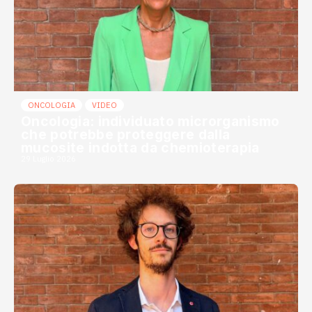
ONCOLOGIA
VIDEO
Oncologia: individuato microrganismo
che potrebbe proteggere dalla
mucosite indotta da chemioterapia
29 Luglio 2026