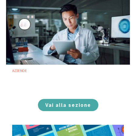
AZIENDE
Ibezapolstat, Acurx prepara il salto
nella CDI recidivante puntando sulla
preservazione del microbioma
21 Luglio 2026
Vai alla sezione