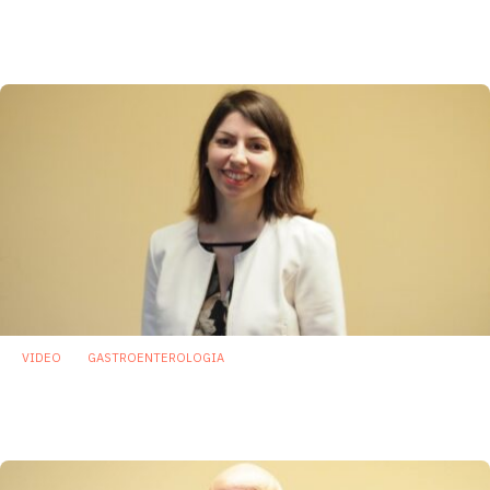
tissutale può predire progressione e
prognosi
21 Maggio 2026
VIDEO
GASTROENTEROLOGIA
Fibre e carcinoma gastrico: una protezione
che cresce con l’assunzione quotidiana
20 Maggio 2026