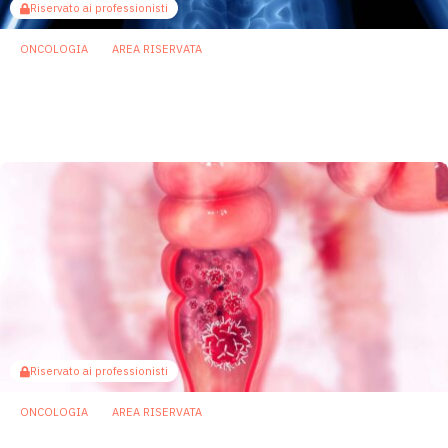
Riservato ai professionisti
ONCOLOGIA
AREA RISERVATA
Tumore gastrico: un batterio intestinale
può rafforzare la risposta
all’immunoterapia
25 Maggio 2026
Riservato ai professionisti
ONCOLOGIA
AREA RISERVATA
Tumore del colon-retto: il microbiota