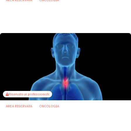
AREA RISERVATA
ONCOLOGIA
Una firma microbica nel tumore per
migliorare diagnosi, prognosi e scelta dei
farmaci
26 Febbraio 2026
Riservato ai professionisti
AREA RISERVATA
ONCOLOGIA
Tumore dell’esofago: individuati microbi
del cavo orale che aumentano il rischio
2 Febbraio 2026