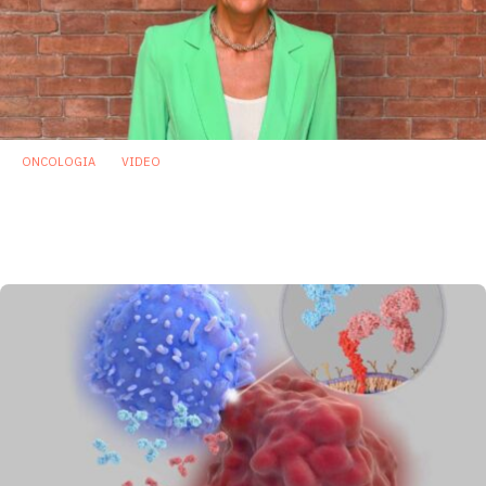
ONCOLOGIA
VIDEO
Oncologia: individuato microrganismo che
potrebbe proteggere dalla mucosite
indotta da chemioterapia
29 Luglio 2026