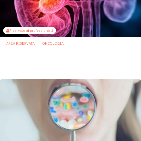
Riservato ai professionisti
AREA RISERVATA
ONCOLOGIA
Carcinoma renale, il trapianto di microbiota
può influenzare risposta e tossicità
dell’immunoterapia
11 Maggio 2026