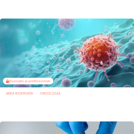
metastasi
14 Aprile 2026
Riservato ai professionisti
AREA RISERVATA
ONCOLOGIA
Un singolo gene batterico può cambiare
l’impatto della dieta sul cancro
9 Aprile 2026