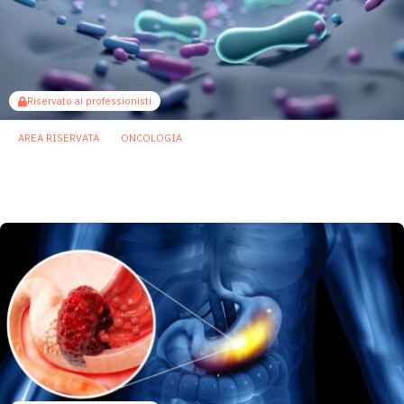
Riservato ai professionisti
AREA RISERVATA
ONCOLOGIA
FMT e immunoterapia: specifici ceppi
batterici possono fare la differenza
1 Giugno 2026