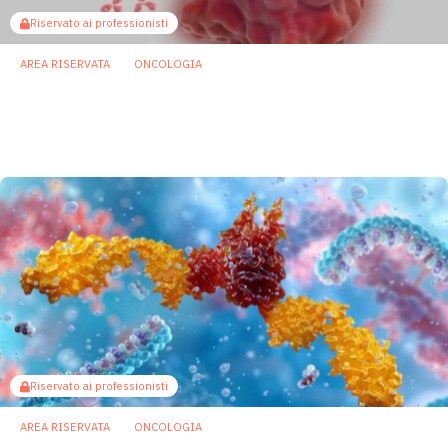
Riservato ai professionisti
AREA RISERVATA
ONCOLOGIA
Microbiota e immunoterapia: ecco come i
batteri commensali influenzano la risposta
agli anti-PD-1/PD-L1
23 Luglio 2026
Riservato ai professionisti
AREA RISERVATA
ONCOLOGIA