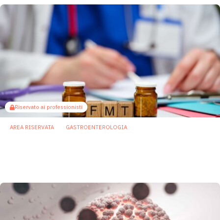
Riservato ai professionisti
AREA RISERVATA
GASTROENTEROLOGIA
Trapianto di microbiota nel carcinoma
renale: cosa cambia dopo lo studio
TACITO?
29 Gennaio 2026