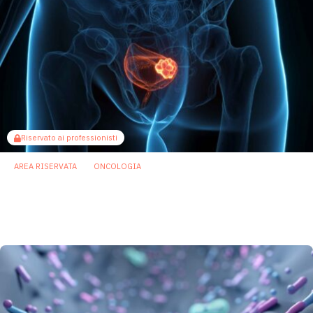
Riservato ai professionisti
AREA RISERVATA
ONCOLOGIA
Tumore della vescica: il microbiota urinario
non basta a raccontare quello del tessuto
tumorale
18 Giugno 2026