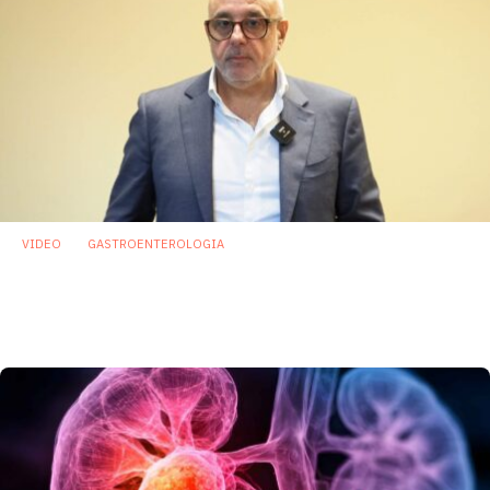
VIDEO
GASTROENTEROLOGIA
Postbiotici, una nuova frontiera tra barriera
intestinale, IBS e immunoterapia
oncologica
13 Maggio 2026