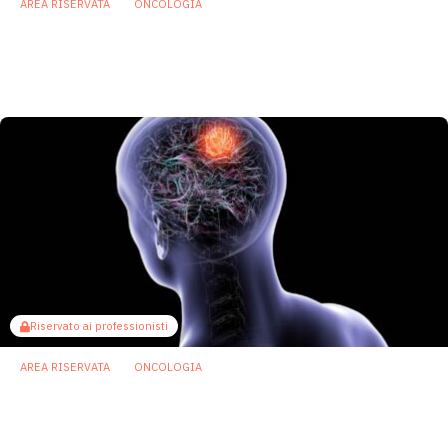
AREA RISERVATA
ONCOLOGIA
Akkermansia e biodiversità: una “firma
intestinale” predice la risposta alle terapie
nel carcinoma polmonare
29 Dicembre 2025
Riservato ai professionisti
AREA RISERVATA
ONCOLOGIA
Batteri butirrato produttori potrebbero
rallentare la crescita dei tumori cerebrali
5 Dicembre 2025