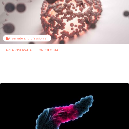
Riservato ai professionisti
AREA RISERVATA
ONCOLOGIA
Butirrato prodotto da microbi intestinali
migliora la risposta alle terapie antitumorali
nel melanoma
19 Gennaio 2026