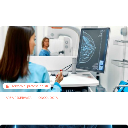
Microbiota e immunoterapia: ecco come i
batteri commensali influenzano la risposta
agli anti-PD-1/PD-L1
21 Luglio 2026
Riservato ai professionisti
AREA RISERVATA
ONCOLOGIA
Tumore al seno, il ruolo pro-tumorale di
Fusobacterium nucleatum
16 Luglio 2026