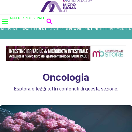
ACCEDI / REGISTRATI
REGISTRATI GRATUITAMENTE PER ACCEDERE A PIÙ CONTENUTI E FUNZIONALITÀ
AREA PROFESSIONISTI
DATABASE PROBIOTICI
CANALE FARMACIA
REFERENZE IN FARMACIA
Oncologia
Esplora e leggi tutti i contenuti di questa sezione.