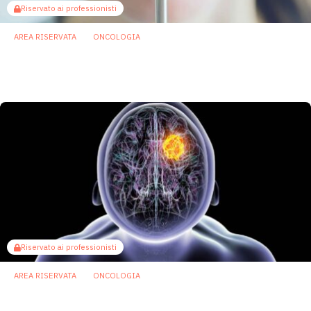
Riservato ai professionisti
AREA RISERVATA
ONCOLOGIA
Nuovi potenziali biomarker oncologici nel
microbioma del cavo orale
21 Aprile 2026
Riservato ai professionisti
AREA RISERVATA
ONCOLOGIA
Tumori cerebrali, emergono segnali
batterici nel microambiente di gliomi e