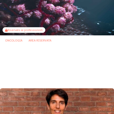
Riservato ai professionisti
ONCOLOGIA
AREA RISERVATA
Tumori maschili e femminili ospitano
microbi diversi: possibili effetti su
prognosi e terapie
La presenza di determinati microbi è correlata a importanti
cambiamenti nell'espressione genica delle cellule
tumorali e nell'ambiente immunitario circostante.
31 Luglio 2026