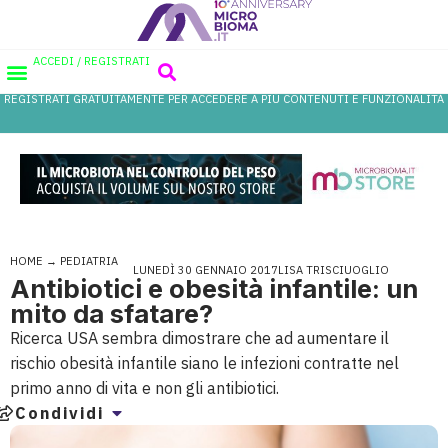
ACCEDI / REGISTRATI
REGISTRATI GRATUITAMENTE PER ACCEDERE A PIÙ CONTENUTI E FUNZIONALITÀ
AREA PROFESSIONISTI
DATABASE PROBIOTICI
CANALE FARMACIA
REFERENZE IN FARMACIA
HOME
→
PEDIATRIA
LUNEDÌ 30 GENNAIO 2017
LISA TRISCIUOGLIO
Antibiotici e obesità infantile: un
mito da sfatare?
Ricerca USA sembra dimostrare che ad aumentare il
rischio obesità infantile siano le infezioni contratte nel
primo anno di vita e non gli antibiotici.
Condividi