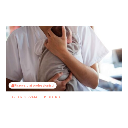
Il microbiota come ponte sociale:
l’allattamento al seno attenua gli
effetti dello svantaggio economico
6 Agosto 2026
Riservato ai professionisti
AREA RISERVATA
PEDIATRIA
Enterocolite necrotizzante neonatale:
metabolita batterico intestinale blocca
la necroptosi
13 Luglio 2026