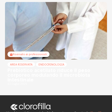
Riservato ai professionisti
AREA RISERVATA
ENDOCRINOLOGIA
Prebiotico acetilato riduce il peso
corporeo modulando il microbiota
intestinale
11 Luglio 2025