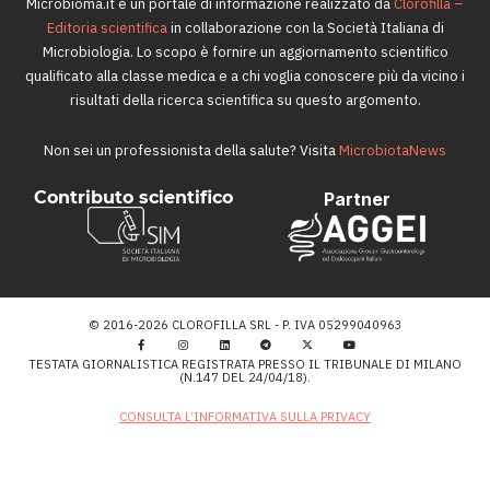
Microbioma.it è un portale di informazione realizzato da
Clorofilla –
Editoria scientifica
in collaborazione con la Società Italiana di
Microbiologia. Lo scopo è fornire un aggiornamento scientifico
qualificato alla classe medica e a chi voglia conoscere più da vicino i
risultati della ricerca scientifica su questo argomento.
Non sei un professionista della salute? Visita
MicrobiotaNews
Contributo scientifico
Partner
© 2016-2026 CLOROFILLA SRL - P. IVA 05299040963
TESTATA GIORNALISTICA REGISTRATA PRESSO IL TRIBUNALE DI MILANO
(N.147 DEL 24/04/18).
CONSULTA L’INFORMATIVA SULLA PRIVACY