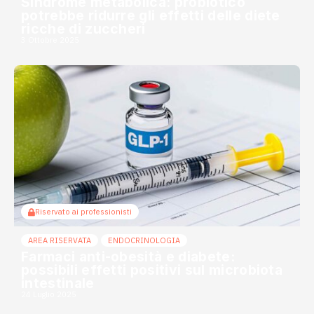
Sindrome metabolica: probiotico
potrebbe ridurre gli effetti delle diete
ricche di zuccheri
3 Ottobre 2025
Riservato ai professionisti
AREA RISERVATA
ENDOCRINOLOGIA
Farmaci anti-obesità e diabete:
possibili effetti positivi sul microbiota
intestinale
24 Luglio 2025