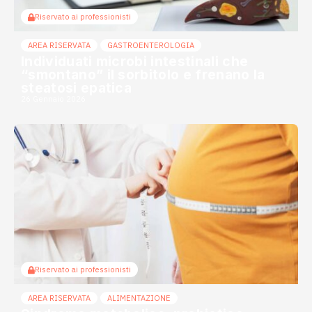
Riservato ai professionisti
AREA RISERVATA
GASTROENTEROLOGIA
Individuati microbi intestinali che
“smontano” il sorbitolo e frenano la
steatosi epatica
26 Gennaio 2026
Riservato ai professionisti
AREA RISERVATA
ALIMENTAZIONE