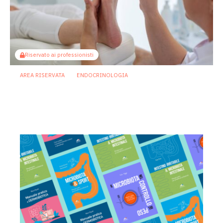
Riservato ai professionisti
AREA RISERVATA
ENDOCRINOLOGIA
Piede diabetico, il microbioma delle
ulcere rivela le traiettorie di guarigione
12 Giugno 2026