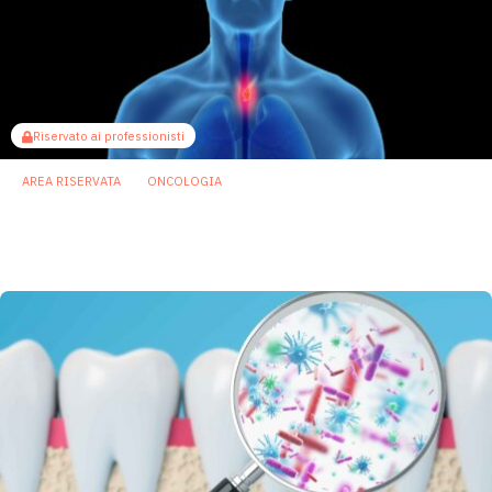
Riservato ai professionisti
AREA RISERVATA
ONCOLOGIA
Tumore dell’esofago: individuati microbi
del cavo orale che aumentano il rischio
2 Febbraio 2026