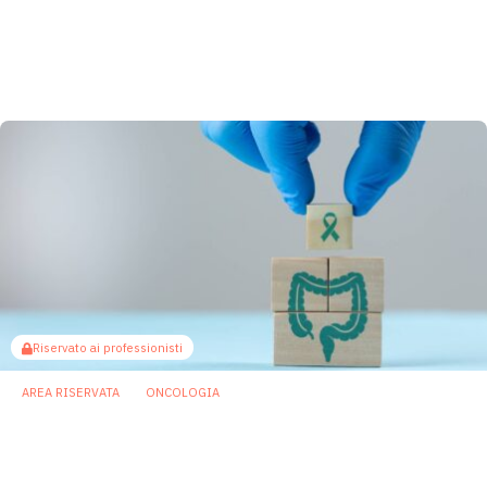
Microbioma orale: un “termometro” della
salute generale e una nuova frontiera per i
probiotici
11 Marzo 2026
Riservato ai professionisti
AREA RISERVATA
ONCOLOGIA
Microbiota del muco rettale possibile
biomarker del tumore del colon-retto
6 Marzo 2026