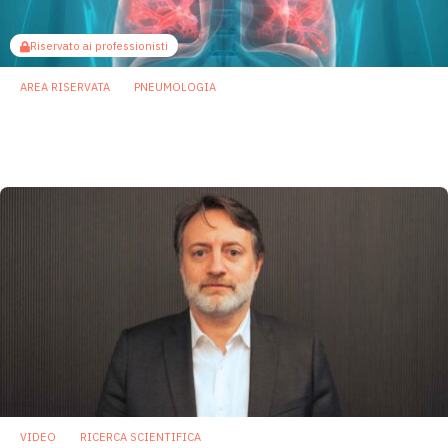
Riservato ai professionisti
AREA RISERVATA
PNEUMOLOGIA
Polmonite, il microbioma dei polmoni può
influenzare il successo delle cure
20 Marzo 2026
VIDEO
RICERCA SCIENTIFICA