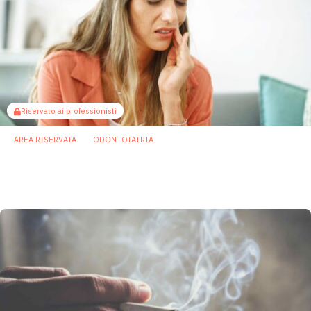
Riservato ai professionisti
AREA RISERVATA
ODONTOIATRIA
Parodontite: dal microsexoma terapie
differenziate tra uomini e donne
12 Giugno 2025