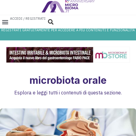
ACCEDI / REGISTRATI
REGISTRATI GRATUITAMENTE PER ACCEDERE A PIÙ CONTENUTI E FUNZIONALITÀ
AREA PROFESSIONISTI
DATABASE PROBIOTICI
CANALE FARMACIA
REFERENZE IN FARMACIA
microbiota orale
Esplora e leggi tutti i contenuti di questa sezione.