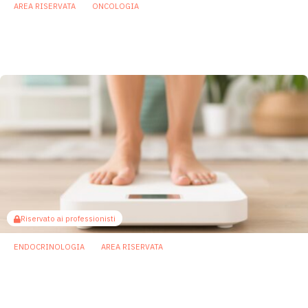
AREA RISERVATA
ONCOLOGIA
Nuovi potenziali biomarker oncologici nel
microbioma del cavo orale
21 Aprile 2026
Riservato ai professionisti
ENDOCRINOLOGIA
AREA RISERVATA
Il microbiota orale potrebbe contribuire ai
disturbi metabolici dell’obesità
17 Aprile 2026