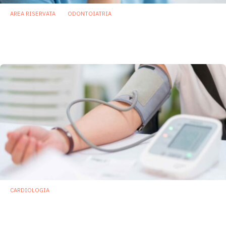
AREA RISERVATA
ODONTOIATRIA
Verso una diagnosi non invasiva della
parodontite grazie al microbiota salivare
30 Aprile 2025
CARDIOLOGIA
Ipertensione: scoperti nel microbiota della
bocca i batteri che riducono l’ossido
nitrico nel sangue