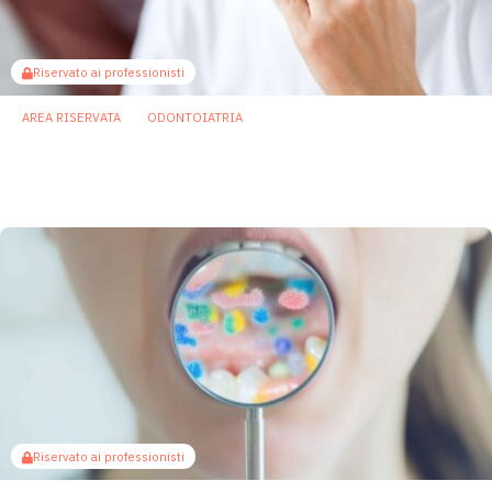
Riservato ai professionisti
AREA RISERVATA
ODONTOIATRIA
Microbiota gengivale: la perdita dell’attività
protettiva favorisce la parodontite
29 Maggio 2026
Riservato ai professionisti