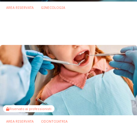
AREA RISERVATA
GINECOLOGIA
Infertilità: individuati batteri intestinali che
aumentano l’efficacia della fecondazione
in vitro
12 Settembre 2025
Riservato ai professionisti
AREA RISERVATA
ODONTOIATRIA
Nel microbiota salivare possibili biomarker
per prevedere la carie infantile