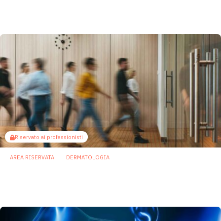
microbioma del cavo orale
16 Dicembre 2025
Riservato ai professionisti
AREA RISERVATA
DERMATOLOGIA
Microbiota cutaneo: vivere e lavorare
insieme favorisce lo scambio microbico
15 Dicembre 2025