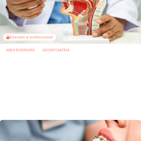
Riservato ai professionisti
AREA RISERVATA
ODONTOIATRIA
Microbiota orale e osteoporosi: l’anello di
congiunzione è il metabolismo del
triptofano
I dati dimostrano che la parodontite può influenzare il
metabolismo osseo attraverso l'asse orale-intestinale e
che l'integrazione con ILA rappresenta una potenziale
opzione terapeutica per attenuare questi effetti avversi.
26 Giugno 2026