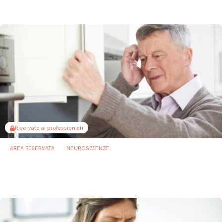
14 Luglio 2025
Riservato ai professionisti
AREA RISERVATA
NEUROSCIENZE
Studio UK individua un legame tra
microbioma orale e declino cognitivo
2 Luglio 2025