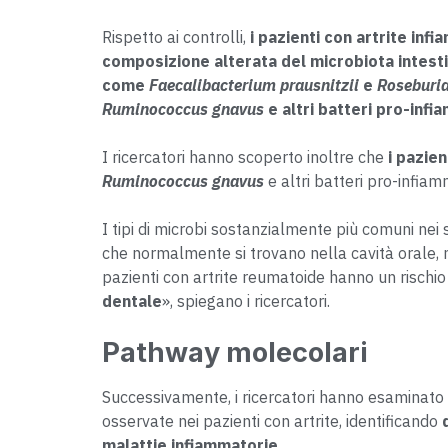
Rispetto ai controlli,
i pazienti con artrite inf
composizione alterata del microbiota intestina
come
Faecalibacterium prausnitzii
e
Roseburia
Ruminococcus gnavus
e altri batteri pro-infi
I ricercatori hanno scoperto inoltre che
i pazien
Ruminococcus gnavus
e altri batteri pro-infiamm
I tipi di microbi sostanzialmente più comuni nei 
che normalmente si trovano nella cavità orale, 
pazienti con artrite reumatoide hanno un rischio
dentale
», spiegano i ricercatori.
Pathway molecolari
Successivamente, i ricercatori hanno esaminato l
osservate nei pazienti con artrite, identificando
malattie infiammatorie.