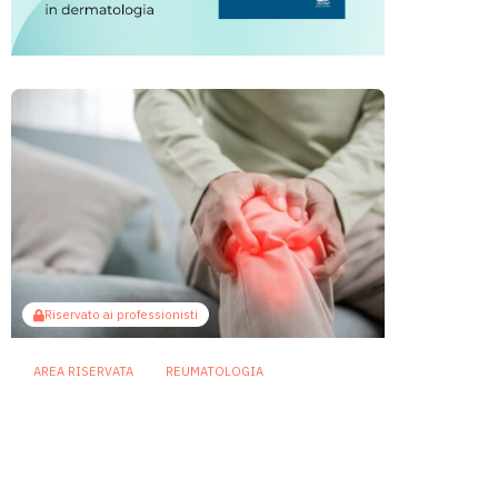
Riservato ai professionisti
AREA RISERVATA
REUMATOLOGIA
Osteoartrite: potenziali
benefici dell’inulina attraverso
l’asse intestino-muscolo
30 Luglio 2026