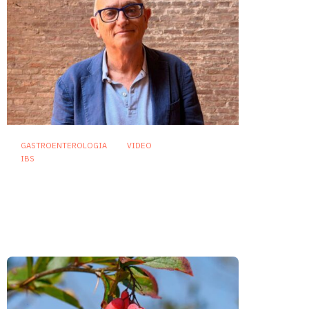
GASTROENTEROLOGIA
VIDEO
IBS
Asse intestino-cervello e
sindrome dell’intestino
irritabile: oltre l’idea che sia
“tutto nella testa”
23 Luglio 2026