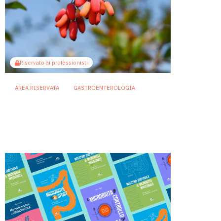
Riservato ai professionisti
AREA RISERVATA
GASTROENTEROLOGIA
Berberina e IBD: dal microbiota
alla barriera intestinale, un
potenziale alleato contro
l’infiammazione
23 Luglio 2026