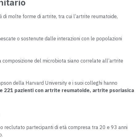
itario
i molte forme di artrite, tra cui l’artrite reumatoide,
scate o sostenute dalle interazioni con le popolazioni
a composizione del microbiota siano correlate all’artrite
on della Harvard University e i suoi colleghi hanno
 e 221 pazienti con artrite reumatoide, artrite psoriasica
a
o reclutato partecipanti di età compresa tra 20 e 93 anni
o.