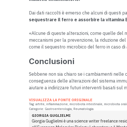
Dai dati raccolti è emerso che alcuni di questi 
sequestrare il ferro e assorbire la vitamina 
«Alcune di queste alterazioni, come quelle del
meccanismi per la prevenzione, la riduzione del r
come il sequestro microbico del ferro in caso di
Conclusioni
Sebbene non sia chiaro se i cambiamenti nelle c
conseguenza delle alterazioni del sistema immuni
aiutare a indirizzare futuri interventi basati sul 
VISUALIZZA LA FONTE ORIGINALE
Tag:
artrite
,
infiammazione
,
microbiota intestinale
,
microbiota oral
Categorie:
Gastroenterologia
,
Reumatologia
GIORGIA GUGLIELMI
Giorgia Guglielmi è una science writer freelance resid