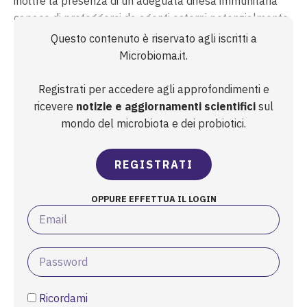
inoltre la presenza di un’adeguata difesa immunitaria
capace di proteggerci da agenti esterni potenzialmente
dannosi e, nel contempo, di distinguerli dai microbi
Questo contenuto è riservato agli iscritti a
fisiologicamente presenti nell’ambiente
Microbioma.it.
gastrointestinale, il microbiota. E a giocare un...
Registrati per accedere agli approfondimenti e
ricevere
notizie e aggiornamenti scientifici
sul
mondo del microbiota e dei probiotici.
REGISTRATI
OPPURE EFFETTUA IL LOGIN
Ricordami