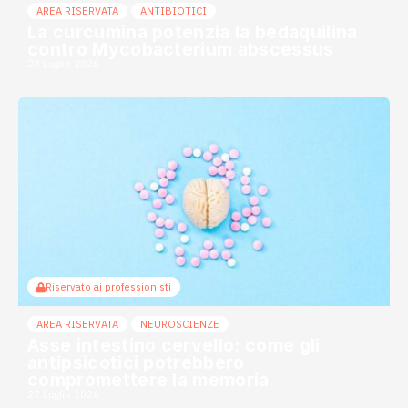
AREA RISERVATA
ANTIBIOTICI
La curcumina potenzia la bedaquilina
contro Mycobacterium abscessus
28 Luglio 2026
Riservato ai professionisti
AREA RISERVATA
NEUROSCIENZE
Asse intestino cervello: come gli
antipsicotici potrebbero
compromettere la memoria
27 Luglio 2026