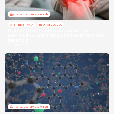
Riservato ai professionisti
AREA RISERVATA
REUMATOLOGIA
Osteoartrite: potenziali benefici
dell’inulina attraverso l’asse intestino-
muscolo
30 Luglio 2026
Riservato ai professionisti