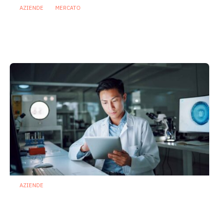
AZIENDE
MERCATO
Prodotti biotici e GDO: free from,
fermenti lattici e petcare ridisegnano il
mercato
28 Luglio 2026
AZIENDE
Ibezapolstat, Acurx prepara il salto
nella CDI recidivante puntando sulla
preservazione del microbioma