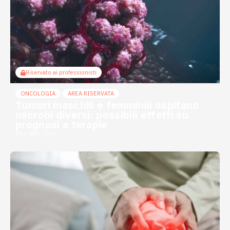
Riservato ai professionisti
ONCOLOGIA
AREA RISERVATA
Tumori maschili e femminili ospitano
microbi diversi: possibili effetti su
prognosi e terapie
31 Luglio 2026