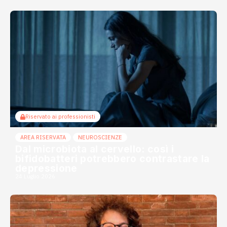
Riservato ai professionisti
AREA RISERVATA
NEUROSCIENZE
Dal microbiota al cervello: così i
bifidobatteri potrebbero contrastare la
depressione
24 Luglio 2026