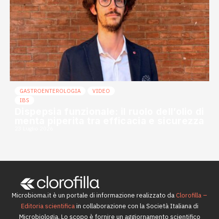
GASTROENTEROLOGIA
VIDEO
IBS
Dispepsia funzionale: il ruolo dell’olio di
menta piperita tra efficacia e sicurezza
23 Luglio 2026
Microbioma.it è un portale di informazione realizzato da
Clorofilla –
Editoria scientifica
in collaborazione con la Società Italiana di
Microbiologia. Lo scopo è fornire un aggiornamento scientifico