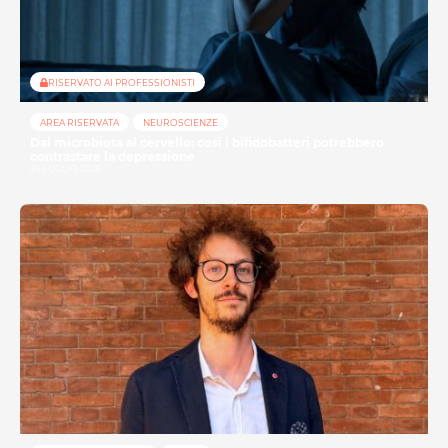
RISERVATO AI PROFESSIONISTI
AREA RISERVATA
NEUROSCIENZE
Dal microbiota al cervello: così i bifidobatteri potrebbero
contrastare la depressione
24 LUGLIO 2026