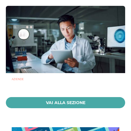
AZIENDE
Ibezapolstat, Acurx prepara il salto nella CDI recidivante
puntando sulla preservazione del microbioma
21 LUGLIO 2026
VAI ALLA SEZIONE