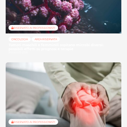
RISERVATO AI PROFESSIONISTI
ONCOLOGIA
AREA RISERVATA
Tumori maschili e femminili ospitano microbi diversi:
possibili effetti su prognosi e terapie
31 LUGLIO 2026
RISERVATO AI PROFESSIONISTI