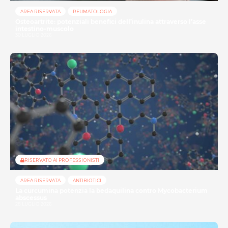
AREA RISERVATA
REUMATOLOGIA
Osteoartrite: potenziali benefici dell’inulina attraverso l’asse
intestino-muscolo
30 LUGLIO 2026
RISERVATO AI PROFESSIONISTI
AREA RISERVATA
ANTIBIOTICI
La curcumina potenzia la bedaquilina contro Mycobacterium
abscessus
28 LUGLIO 2026