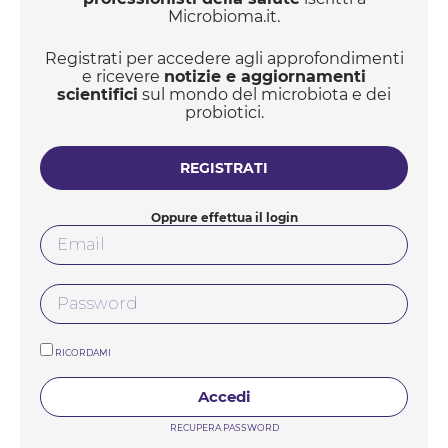
intestinale umano. Fluttuazioni quotidiane del
Microbioma.it.
microbiota inte...
Registrati per accedere agli approfondimenti
e ricevere
notizie e aggiornamenti
scientifici
sul mondo del microbiota e dei
probiotici.
REGISTRATI
Oppure effettua il login
RICORDAMI
Accedi
RECUPERA PASSWORD