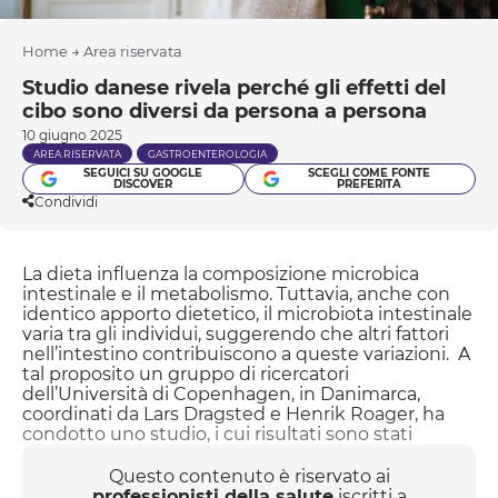
Home
→
Area riservata
Studio danese rivela perché gli effetti del
cibo sono diversi da persona a persona
10 giugno 2025
AREA RISERVATA
GASTROENTEROLOGIA
SEGUICI SU GOOGLE
SCEGLI COME FONTE
DISCOVER
PREFERITA
Condividi
La dieta influenza la composizione microbica
intestinale e il metabolismo. Tuttavia, anche con
identico apporto dietetico, il microbiota intestinale
varia tra gli individui, suggerendo che altri fattori
nell’intestino contribuiscono a queste variazioni. A
tal proposito un gruppo di ricercatori
dell’Università di Copenhagen, in Danimarca,
coordinati da Lars Dragsted e Henrik Roager, ha
condotto uno studio, i cui risultati sono stati
pubblicati sulla rivista Nature Microbiology, per
indagare quali fattori, fisiologici e ambientali, siano
Questo contenuto è riservato ai
determinanti per la composizione del microbiota
professionisti della salute
iscritti a