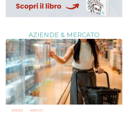
AZIENDE & MERCATO
AZIENDE
MERCATO
Prodotti biotici e GDO: free from, fermenti lattici e petcare
ridisegnano il mercato
28 LUGLIO 2026