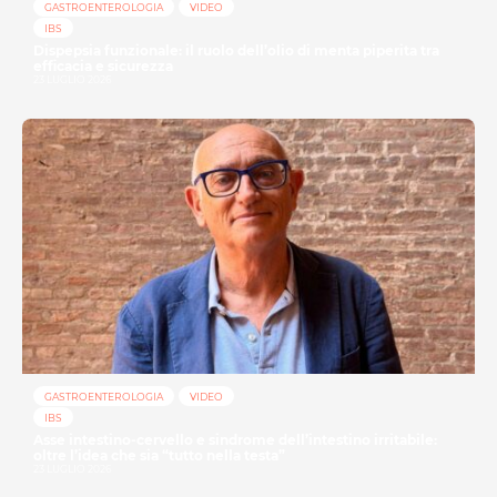
GASTROENTEROLOGIA
VIDEO
IBS
Dispepsia funzionale: il ruolo dell’olio di menta piperita tra
efficacia e sicurezza
23 LUGLIO 2026
GASTROENTEROLOGIA
VIDEO
IBS
Asse intestino-cervello e sindrome dell’intestino irritabile:
oltre l’idea che sia “tutto nella testa”
23 LUGLIO 2026