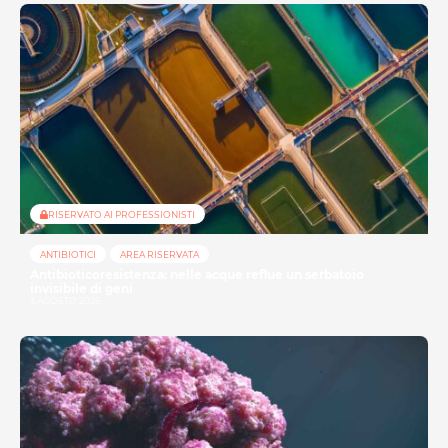
RISERVATO AI PROFESSIONISTI
ANTIBIOTICI
AREA RISERVATA
Antibioticoresistenza: nelle acque reflue un serbatoio
invisibile di geni
3 AGOSTO 2026