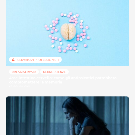
RISERVATO AI PROFESSIONISTI
AREA RISERVATA
NEUROSCIENZE
Asse intestino cervello: come gli antipsicotici potrebbero
compromettere la memoria
27 LUGLIO 2026