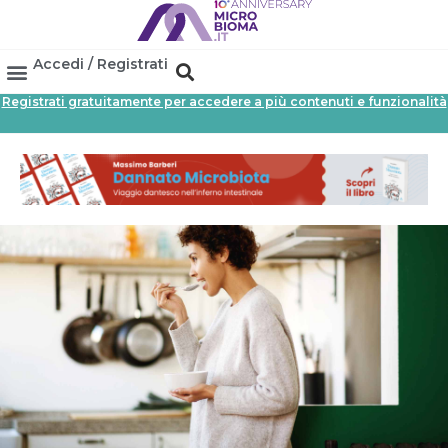
Accedi / Registrati
Registrati gratuitamente per accedere a più contenuti e funzionalità
Area Professionisti
Database Probiotici
Canale Farmacia
Referenze In Farmacia