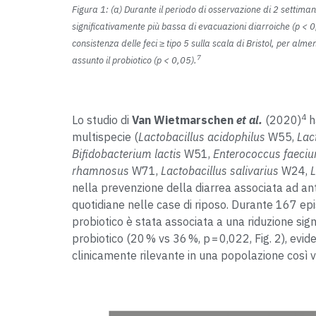
Figura 1: (a) Durante il periodo di osservazione di 2 settima
significativamente più bassa di evacuazioni diarroiche (p < 0
consistenza delle feci ≥ tipo 5 sulla scala di Bristol, per alm
7
assunto il probiotico (p < 0,05).
4
Lo studio di
Van Wietmarschen
et al.
(2020)
h
multispecie (
Lactobacillus acidophilus
W55,
Lac
Bifidobacterium lactis
W51,
Enterococcus faeci
rhamnosus
W71,
Lactobacillus salivarius
W24,
L
nella prevenzione della diarrea associata ad antib
quotidiane nelle case di riposo. Durante 167 epis
probiotico è stata associata a una riduzione signi
probiotico (20 % vs 36 %, p = 0,022, Fig. 2), evide
clinicamente rilevante in una popolazione così 