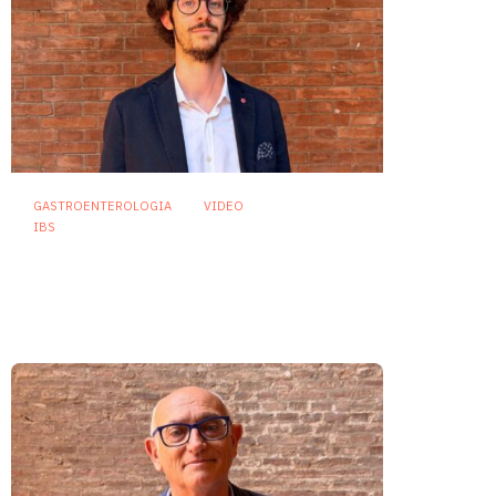
GASTROENTEROLOGIA
VIDEO
IBS
Dispepsia funzionale: il ruolo
dell’olio di menta piperita tra
efficacia e sicurezza
23 Luglio 2026