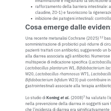
infiammatorie e migliorano la secrezione d
rafforzamento della barriera intestinale: 
claudine, ZO-1) e favoriscono la rigenerazi
inibizione dei patogeni intestinali: controll
Cosa emerge dalle eviden
12
Una recente metanalisi Cochrane (2025)
bas
somministrazione di probiotici può ridurre di circa
pazienti trattati con antibiotici, suggerendo un b
alla diarrea associata agli antibiotici. Numerose
multispecie di indicazione specifica (
Lactobacill
Lactobacillus plantarum
W1,
Bifidobacterium lac
W20,
Lactobacillus rhamnosus
W71,
Lactobacill
Bifidobacterium bifidum
W23) può contribuire in
gastrointestinali associate alla terapia antibioti
7
Lo studio di
Koning
et al.
(2008)
ha valutato l’
nella prevenzione della diarrea in soggetti sani t
che l’incidenza di diarrea era significativamente