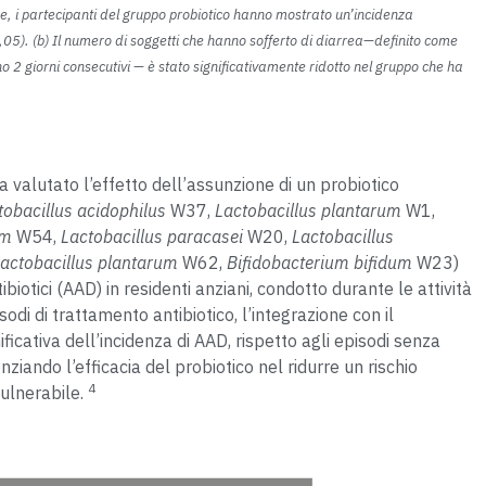
ne, i partecipanti del gruppo probiotico hanno mostrato un’incidenza
,05). (b) Il numero di soggetti che hanno sofferto di diarrea—definito come
eno 2 giorni consecutivi — è stato significativamente ridotto nel gruppo che ha
a valutato l’effetto dell’assunzione di un probiotico
tobacillus acidophilus
W37,
Lactobacillus plantarum
W1,
um
W54,
Lactobacillus paracasei
W20,
Lactobacillus
actobacillus plantarum
W62,
Bifidobacterium bifidum
W23)
iotici (AAD) in residenti anziani, condotto durante le attività
odi di trattamento antibiotico, l’integrazione con il
ficativa dell’incidenza di AAD, rispetto agli episodi senza
nziando l’efficacia del probiotico nel ridurre un rischio
4
vulnerabile.