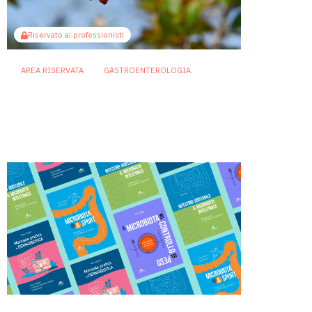
Riservato ai professionisti
AREA RISERVATA
GASTROENTEROLOGIA
Berberina e IBD: dal microbiota
alla barriera intestinale, un
potenziale alleato contro
l’infiammazione
23 Luglio 2026