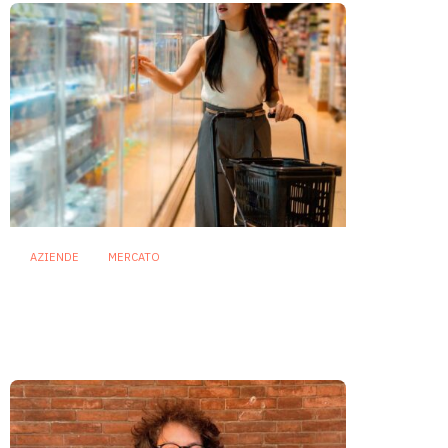
AZIENDE
MERCATO
Prodotti biotici e GDO: free
from, fermenti lattici e petcare
ridisegnano il mercato
28 Luglio 2026