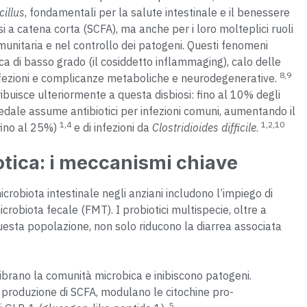
illus
, fondamentali per la salute intestinale e il benessere
 a catena corta (SCFA), ma anche per i loro molteplici ruoli
munitaria e nel controllo dei patogeni. Questi fenomeni
ica di basso grado (il cosiddetto inflammaging), calo delle
8,9
infezioni e complicanze metaboliche e neurodegenerative.
ribuisce ulteriormente a questa disbiosi: fino al 10% degli
ospedale assume antibiotici per infezioni comuni, aumentando il
1,4
1,2,10
 fino al 25%)
e di infezioni da
Clostridioides difficile
.
iotica: i meccanismi chiave
 microbiota intestinale negli anziani includono l’impiego di
microbiota fecale (FMT). I probiotici multispecie, oltre a
questa popolazione, non solo riducono la diarrea associata
ilibrano la comunità microbica e inibiscono patogeni.
 produzione di SCFA, modulano le citochine pro-
5