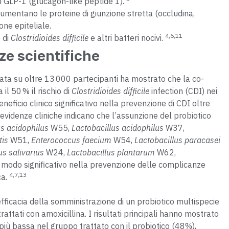
i GLP-1 (glucagon-like peptide 1).
aumentano le proteine di giunzione stretta (occludina,
one epiteliale.
4,6,11
o di
Clostridioides difficile
e altri batteri nocivi.
ze scientifiche
ata su oltre 13 000 partecipanti ha mostrato che la co-
 il 50 % il rischio di
Clostridioides difficile
infection (CDI) nei
eneficio clinico significativo nella prevenzione di CDI oltre
 evidenze cliniche indicano che l’assunzione del probiotico
us acidophilus
W55,
Lactobacillus acidophilus
W37,
tis
W51,
Enterococcus faecium
W54,
Lactobacillus paracasei
us salivarius
W24,
Lactobacillus plantarum
W62,
 modo significativo nella prevenzione delle complicanze
4,7,13
ca.
efficacia della somministrazione di un probiotico multispecie
rattati con amoxicillina. I risultati principali hanno mostrato
 più bassa nel gruppo trattato con il probiotico (48%),