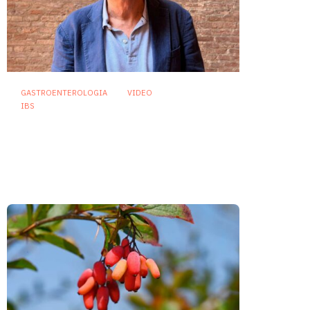
GASTROENTEROLOGIA
VIDEO
IBS
Asse intestino-cervello e
sindrome dell’intestino
irritabile: oltre l’idea che sia
“tutto nella testa”
23 Luglio 2026