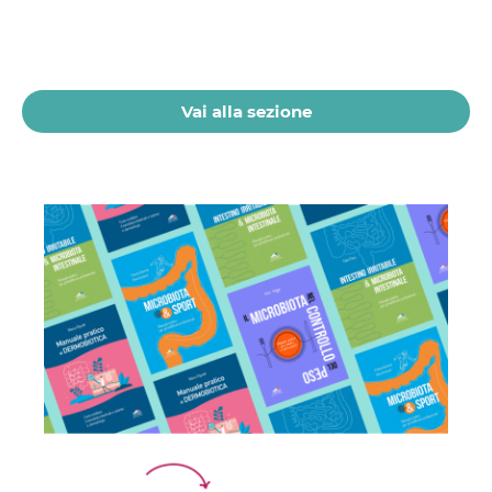
Ibezapolstat, Acurx prepara il salto
nella CDI recidivante puntando sulla
preservazione del microbioma
21 Luglio 2026
Vai alla sezione