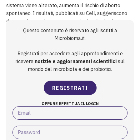
sistema viene alterato, aumenta il rischio di aborto
spontaneo. I risultati, pubblicati su Cell, suggeriscono
dunque che mantenere un microbiota intestinale sano
potrebbe essere fondamentale per prevenire le
Questo contenuto è riservato agli iscritti a
complicanze della gravidanza legate a disfunzioni del
Microbioma.it.
sistema i...
Registrati per accedere agli approfondimenti e
ricevere
notizie e aggiornamenti scientifici
sul
mondo del microbiota e dei probiotici.
REGISTRATI
OPPURE EFFETTUA IL LOGIN