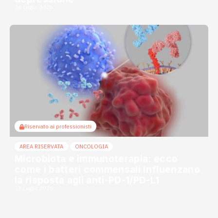
24 Luglio 2026
Riservato ai professionisti
AREA RISERVATA
ONCOLOGIA
Microbiota e immunoterapia: ecco
come i batteri commensali influenzano
la risposta agli anti-PD-1/PD-L1
23 Luglio 2026