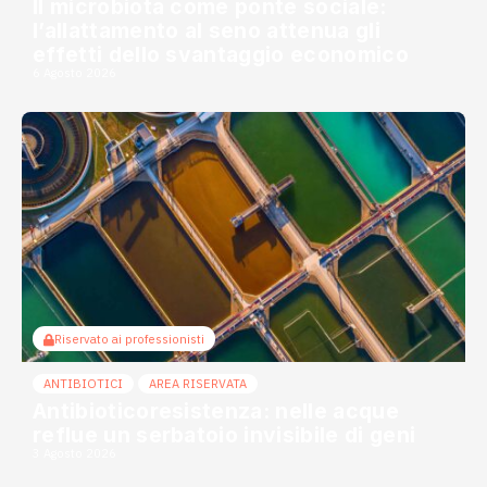
Il microbiota come ponte sociale:
l’allattamento al seno attenua gli
effetti dello svantaggio economico
6 Agosto 2026
Riservato ai professionisti
ANTIBIOTICI
AREA RISERVATA
Antibioticoresistenza: nelle acque
reflue un serbatoio invisibile di geni
3 Agosto 2026