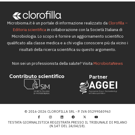
Microbioma.it è un portale di informazione realizzato da
Clorofilla –
Editoria scientifica
in collaborazione con la Società Italiana di
Microbiologia. Lo scopo è fornire un aggiornamento scientifico
qualificato alla classe medica e a chi voglia conoscere più da vicino i
risultati della ricerca scientifica su questo argomento.
Non sei un professionista della salute? Visita
MicrobiotaNews
Contributo scientifico
Partner
© 2016-2026 CLOROFILLA SRL - P. IVA 05299040963
TESTATA GIORNALISTICA REGISTRATA PRESSO IL TRIBUNALE DI MILANO
(N.147 DEL 24/04/18).