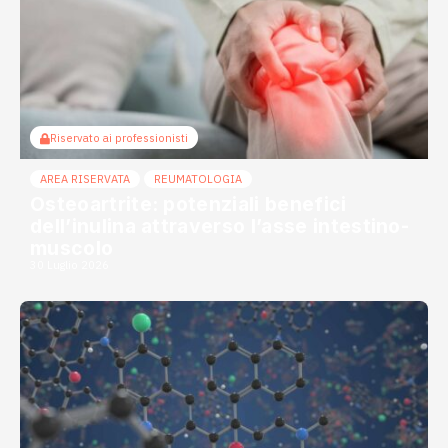
Riservato ai professionisti
AREA RISERVATA
REUMATOLOGIA
Osteoartrite: potenziali benefici
dell’inulina attraverso l’asse intestino-
muscolo
30 Luglio 2026