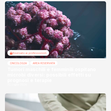
Riservato ai professionisti
ONCOLOGIA
AREA RISERVATA
Tumori maschili e femminili ospitano
microbi diversi: possibili effetti su
prognosi e terapie
31 Luglio 2026