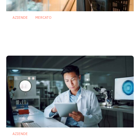
AZIENDE
MERCATO
Prodotti biotici e GDO: free from,
fermenti lattici e petcare ridisegnano il
mercato
28 Luglio 2026
AZIENDE