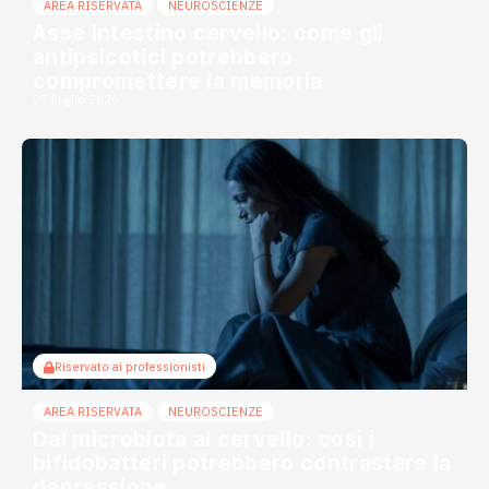
AREA RISERVATA
NEUROSCIENZE
Asse intestino cervello: come gli
antipsicotici potrebbero
compromettere la memoria
27 Luglio 2026
Riservato ai professionisti
AREA RISERVATA
NEUROSCIENZE
Dal microbiota al cervello: così i
bifidobatteri potrebbero contrastare la
depressione