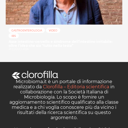
GASTROENTEROLOGIA
VIDEO
IBS
Asse intestino-cervello e sindrome dell’intestino irritabile:
oltre l’idea che sia “tutto nella testa”
23 LUGLIO 2026
Microbioma.it è un portale di informazione
realizzato da
Clorofilla – Editoria scientifica
in
collaborazione con la Società Italiana di
Microbiologia. Lo scopo è fornire un
aggiornamento scientifico qualificato alla classe
medica e a chi voglia conoscere più da vicino i
risultati della ricerca scientifica su questo
argomento.