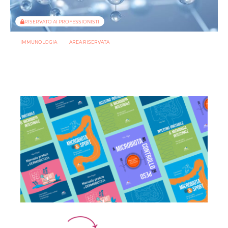
RISERVATO AI PROFESSIONISTI
IMMUNOLOGIA
AREA RISERVATA
Il butirrato prodotto dal microbiota rafforza l’immunità
mucosale e migliora la risposta ai vaccini
16 GIUGNO 2026