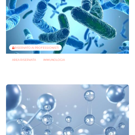
RISERVATO AI PROFESSIONISTI
AREA RISERVATA
IMMUNOLOGIA
Rip1, la proteina che buca la membrana batterica per fermare i
fagi
23 GIUGNO 2026