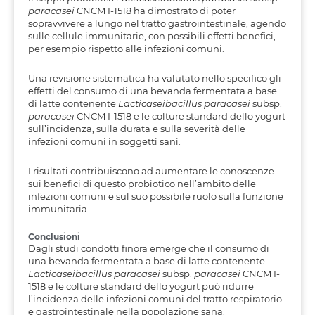
paracasei
CNCM I-1518 ha dimostrato di poter
sopravvivere a lungo nel tratto gastrointestinale, agendo
sulle cellule immunitarie, con possibili effetti benefici,
per esempio rispetto alle infezioni comuni.
Una revisione sistematica ha valutato nello specifico gli
effetti del consumo di una bevanda fermentata a base
di latte contenente
Lacticaseibacillus paracasei
subsp.
paracasei
CNCM I-1518 e le colture standard dello yogurt
sull’incidenza, sulla durata e sulla severità delle
infezioni comuni in soggetti sani.
I risultati contribuiscono ad aumentare le conoscenze
sui benefici di questo probiotico nell’ambito delle
infezioni comuni e sul suo possibile ruolo sulla funzione
immunitaria.
Conclusioni
Dagli studi condotti finora emerge che il consumo di
una bevanda fermentata a base di latte contenente
Lacticaseibacillus paracasei
subsp.
paracasei
CNCM I-
1518 e le colture standard dello yogurt può ridurre
l’incidenza delle infezioni comuni del tratto respiratorio
e gastrointestinale nella popolazione sana.