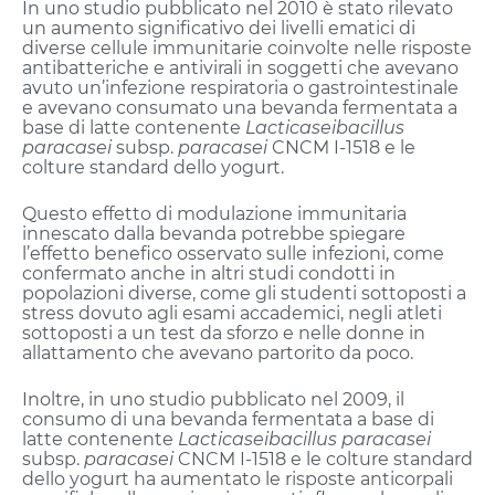
In uno studio pubblicato nel 2010 è stato rilevato
un aumento significativo dei livelli ematici di
diverse cellule immunitarie coinvolte nelle risposte
antibatteriche e antivirali in soggetti che avevano
avuto un’infezione respiratoria o gastrointestinale
e avevano consumato una bevanda fermentata a
base di latte contenente
Lacticaseibacillus
paracasei
subsp.
paracasei
CNCM I-1518 e le
colture standard dello yogurt.
Questo effetto di modulazione immunitaria
innescato dalla bevanda potrebbe spiegare
l’effetto benefico osservato sulle infezioni, come
confermato anche in altri studi condotti in
popolazioni diverse, come gli studenti sottoposti a
stress dovuto agli esami accademici, negli atleti
sottoposti a un test da sforzo e nelle donne in
allattamento che avevano partorito da poco.
Inoltre, in uno studio pubblicato nel 2009, il
consumo di una bevanda fermentata a base di
latte contenente
Lacticaseibacillus paracasei
subsp.
paracasei
CNCM I-1518 e le colture standard
dello yogurt ha aumentato le risposte anticorpali