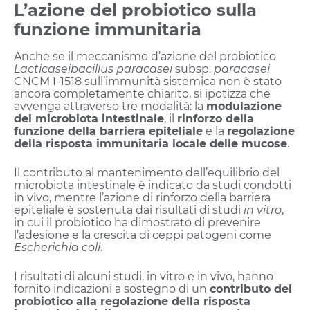
L’azione del probiotico sulla
funzione immunitaria
Anche se il meccanismo d’azione del probiotico
Lacticaseibacillus paracasei
subsp.
paracasei
CNCM I-1518 sull’immunità sistemica non è stato
ancora completamente chiarito, si ipotizza che
avvenga attraverso tre modalità: la
modulazione
del microbiota intestinale
, il
rinforzo della
funzione della barriera epiteliale
e la
regolazione
della risposta immunitaria locale delle mucose
.
Il contributo al mantenimento dell’equilibrio del
microbiota intestinale è indicato da studi condotti
in vivo, mentre l’azione di rinforzo della barriera
epiteliale è sostenuta dai risultati di studi
in vitro
,
in cui il probiotico ha dimostrato di prevenire
l’adesione e la crescita di ceppi patogeni come
Escherichia coli
.
I risultati di alcuni studi, in vitro e in vivo, hanno
fornito indicazioni a sostegno di un
contributo del
probiotico alla regolazione della risposta