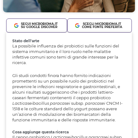
SEGUI MICROBIOMA.IT
SCEGLI MICROBIOMA.IT
SU GOOGLE DISCOVER
COME FONTE PREFERITA
Stato dell'arte
La possibile influenza dei probiotici sulle funzioni del
sistema immunitario e il loro ruolo nelle malattie
infettive comuni sono temi di grande interesse per la
ricerca.
Gli studi condotti finora hanno fornito indicazioni
promettenti su un possibile ruolo dei probiotici nel
prevenire le infezioni respiratorie e gastrointestinali, e
alcuni risultati suggeriscono che i prodotti lattiero-
caseari fermentati contenenti il ceppo probiotico
Lacticaseibacillus paracasei
subsp.
paracasei
CNCM I-
1518 e le colture standard dello yogurt possano avere
un’azione di modulazione dei biomarcatori della
funzione immunitaria e delle risposte immunitarie.
Cosa aggiunge questa ricerca
Il ceppo probiotico
Lacticaseibacillus paracasei
subsp.