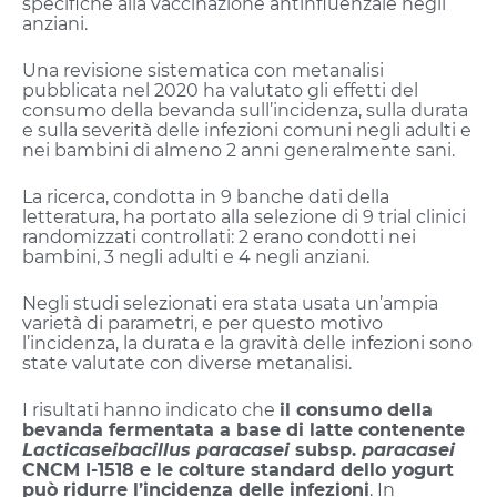
specifiche alla vaccinazione antinfluenzale negli
anziani.
Una revisione sistematica con metanalisi
pubblicata nel 2020 ha valutato gli effetti del
consumo della bevanda sull’incidenza, sulla durata
e sulla severità delle infezioni comuni negli adulti e
nei bambini di almeno 2 anni generalmente sani.
La ricerca, condotta in 9 banche dati della
letteratura, ha portato alla selezione di 9 trial clinici
randomizzati controllati: 2 erano condotti nei
bambini, 3 negli adulti e 4 negli anziani.
Negli studi selezionati era stata usata un’ampia
varietà di parametri, e per questo motivo
l’incidenza, la durata e la gravità delle infezioni sono
state valutate con diverse metanalisi.
I risultati hanno indicato che
il consumo della
bevanda fermentata a base di latte contenente
Lacticaseibacillus paracasei
subsp.
paracasei
CNCM I-1518 e le colture standard dello yogurt
può ridurre l’incidenza delle infezioni
. In