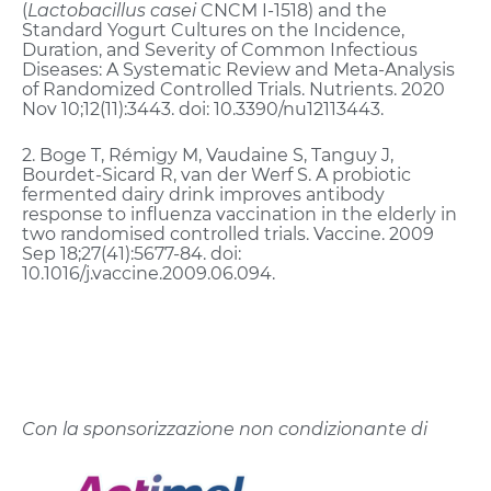
(
Lactobacillus casei
CNCM I-1518) and the
Standard Yogurt Cultures on the Incidence,
Duration, and Severity of Common Infectious
Diseases: A Systematic Review and Meta-Analysis
of Randomized Controlled Trials. Nutrients. 2020
Nov 10;12(11):3443. doi: 10.3390/nu12113443.
2. Boge T, Rémigy M, Vaudaine S, Tanguy J,
Bourdet-Sicard R, van der Werf S. A probiotic
fermented dairy drink improves antibody
response to influenza vaccination in the elderly in
two randomised controlled trials. Vaccine. 2009
Sep 18;27(41):5677-84. doi:
10.1016/j.vaccine.2009.06.094.
Con la sponsorizzazione non condizionante di