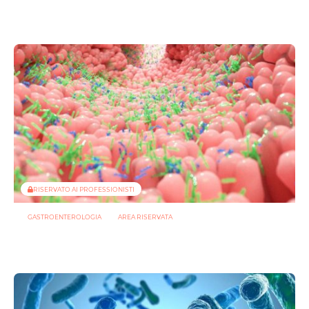
Infezioni resistenti: dagli zuccheri batterici un nuovo
bersaglio per gli anticorpi
2 LUGLIO 2026
RISERVATO AI PROFESSIONISTI
GASTROENTEROLOGIA
AREA RISERVATA
Il butirrato potenzia le difese intestinali: così il microbiota
guida la produzione di IgA
25 GIUGNO 2026