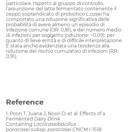
particolare, rispetto al gruppo di controllo,
l’assunzione del latte fermentato contenente il
ceppo sopraindicato di probiotico
L.casei
ha
comportato una riduzione significativa delle
probabilità di avere almeno un episodio di
infezione comune (OR: 0,81), e del numero medio
di infezioni per soggetto (riduzione: −0,09), per
quanto di lieve entità e di difficile interpretazione.
È stata anche evidenziata una tendenza alla
riduzione del rischio cumulativo di infezioni (RR:
0,91).
Reference
1. Poon T, Juana J, Noori D, et al. Effects of a
Fermented Dairy Drink
Containing
Lacticaseibacillus
paracasei
subsp.
paracasei
CNCM I-1518