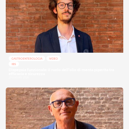
GASTROENTEROLOGIA
VIDEO
IBS
Dispepsia funzionale: il ruolo dell’olio di menta piperita tra
efficacia e sicurezza
23 LUGLIO 2026