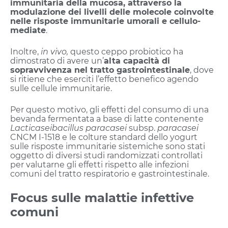
immunitaria della mucosa, attraverso la
modulazione dei livelli delle molecole coinvolte
nelle risposte immunitarie umorali e cellulo-
mediate
.
Inoltre,
in vivo,
questo ceppo probiotico ha
dimostrato di avere un’
alta capacità di
sopravvivenza nel tratto gastrointestinale
, dove
si ritiene che eserciti l’effetto benefico agendo
sulle cellule immunitarie.
Per questo motivo, gli effetti del consumo di una
bevanda fermentata a base di latte contenente
Lacticaseibacillus paracasei
subsp.
paracasei
CNCM I-1518 e le colture standard dello yogurt
sulle risposte immunitarie sistemiche sono stati
oggetto di diversi studi randomizzati controllati
per valutarne gli effetti rispetto alle infezioni
comuni del tratto respiratorio e gastrointestinale.
Focus sulle malattie infettive
comuni