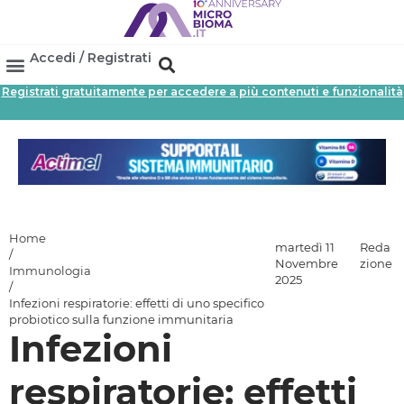
Accedi / Registrati
Registrati gratuitamente per accedere a più contenuti e funzionalità
Area Professionisti
Database Probiotici
Canale Farmacia
Referenze In Farmacia
Home
martedì 11
Reda
/
Novembre
zione
Immunologia
2025
/
Infezioni respiratorie: effetti di uno specifico
probiotico sulla funzione immunitaria
Infezioni
respiratorie: effetti