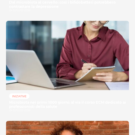
Dal microbiota al cervello: così i bifidobatteri potrebbero
contrastare la depressione
24 LUGLIO 2026
INIZIATIVE
Microbiota nei primi 1000 giorni: al via il corso ECM dedicato ai
professionisti della salute
24 LUGLIO 2026