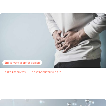
prevenzione passa anche dal microbioma
27 Maggio 2026
Riservato ai professionisti
AREA RISERVATA
GASTROENTEROLOGIA
Barriera intestinale e triptofano: così il
microbioma può spiegare l’ereditarietà
delle IBD
6 Febbraio 2026