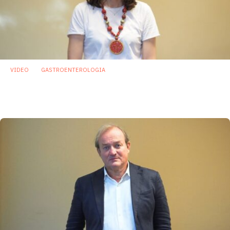
VIDEO
GASTROENTEROLOGIA
Microbiota–immunità: due facce della
stessa medaglia tra tumore al colon e IBD
28 Gennaio 2026