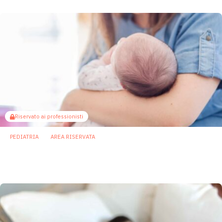
Riservato ai professionisti
PEDIATRIA
AREA RISERVATA
Il microbioma orale della madre condiziona
il sistema immunitario dei figli
29 Settembre 2025