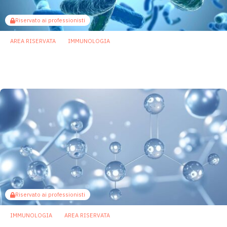
Riservato ai professionisti
AREA RISERVATA
IMMUNOLOGIA
Rip1, la proteina che buca la membrana
batterica per fermare i fagi
23 Giugno 2026
Riservato ai professionisti
IMMUNOLOGIA
AREA RISERVATA
Il butirrato prodotto dal microbiota rafforza