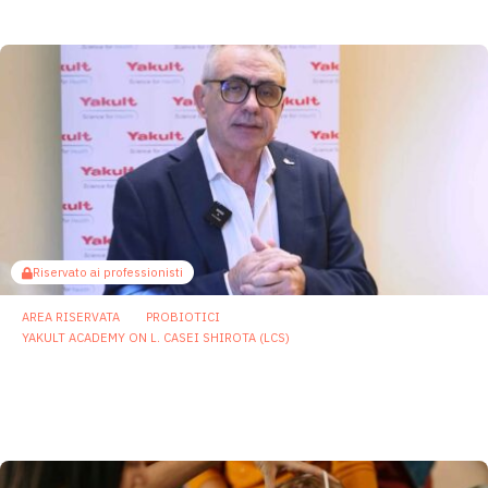
19 Gennaio 2026
Riservato ai professionisti
AREA RISERVATA
PROBIOTICI
YAKULT ACADEMY ON L. CASEI SHIROTA (LCS)
Probiotici nella quotidianità:
immunomodulazione, resilienza allo stress
e supporto nelle fasi della vita femminile
19 Novembre 2025