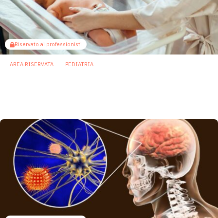
Riservato ai professionisti
AREA RISERVATA
PEDIATRIA
Parto pretermine, antibiotici e microbiota:
nuove prospettive contro la sepsi
neonatale
5 Giugno 2026