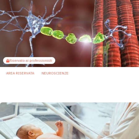
Riservato ai professionisti
AREA RISERVATA
NEUROSCIENZE
Sclerosi multipla, dai batteri intestinali
nuovi indizi sull’attivazione autoimmune
9 Giugno 2026