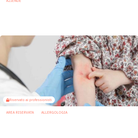
AZIENDE
Partnership Novonesis e Novo Nordisk per
sviluppare terapie microbiome based per la
salute metabolica
9 Settembre 2025
Riservato ai professionisti
AREA RISERVATA
ALLERGOLOGIA
Allergie pediatriche: sotto accusa la
mancanza di batteri chiave nell’intestino
8 Settembre 2025