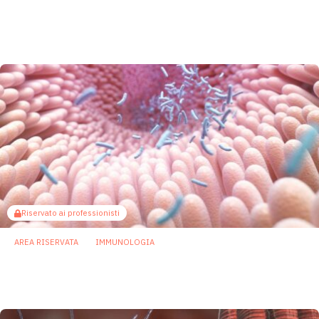
l’immunità mucosale e migliora la risposta
ai vaccini
16 Giugno 2026
Riservato ai professionisti
AREA RISERVATA
IMMUNOLOGIA
Microbiota intestinale: una firma microbica
potrebbe modulare le difese antivirali
15 Giugno 2026