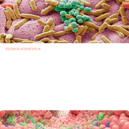
RICERCA SCIENTIFICA
Diversità del microbiota intestinale:
indicatore chiave, ma da solo non basta a
definire la salute
La diversità del microbiota intestinale resta un indicatore
importante perché riflette, almeno in parte, ricchezza
ecologica, ridondanza funzionale, capacità metabolica,
protezione da patogeni, dialogo immunitario e resilienza.
30 Giugno 2026