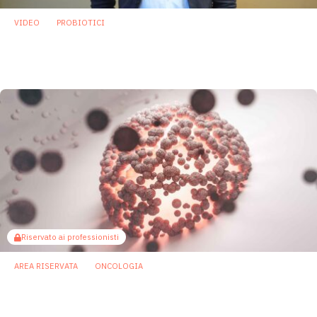
VIDEO
PROBIOTICI
Oltre i batteri: lieviti, trained immunity e
nuovi probiotici basati su Saccharomyces
21 Gennaio 2026
Riservato ai professionisti
AREA RISERVATA
ONCOLOGIA
Butirrato prodotto da microbi intestinali
migliora la risposta alle terapie antitumorali
nel melanoma