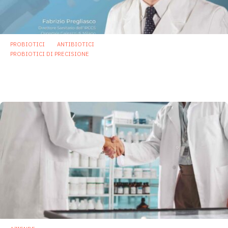
PROBIOTICI
ANTIBIOTICI
PROBIOTICI DI PRECISIONE
Antibiotico-resistenza, Pregliasco: «Una
pandemia silenziosa che coinvolge tutti»
10 Settembre 2025