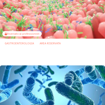
Riservato ai professionisti
GASTROENTEROLOGIA
AREA RISERVATA
Il butirrato potenzia le difese intestinali:
così il microbiota guida la produzione di IgA
25 Giugno 2026