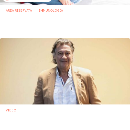
AREA RISERVATA
IMMUNOLOGIA
Gli anticorpi del latte materno stimolano
l’immunità intestinale dei neonati
31 Ottobre 2025
VIDEO
Alessio Fasano: «Il microbioma entra
nell’era della medicina applicata»
8 Ottobre 2025