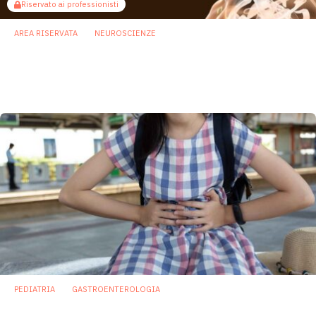
Riservato ai professionisti
AREA RISERVATA
NEUROSCIENZE
Meningite: proteina batterica potrebbe
“aprire” la via della barriera
ematoencefalica
4 Giugno 2026
PEDIATRIA
GASTROENTEROLOGIA
Infezioni gastrointestinali pediatriche: la