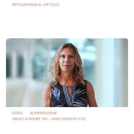
INTOLLERANZA AL LATTOSIO
Intolleranza al lattosio e microbiota
intestinale: nuove prospettive cliniche
e terapeutiche
25 Giugno 2026
VIDEO
ALIMENTAZIONE
YAKULT ACADEMY ON L. CASEI SHIROTA (LCS)
Nutrizione di genere e microbiota:
perché la salute della donna va letta