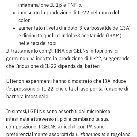
infiammatorie IL-1β e TNF-α
innescato la produzione di IL-22 nel muco del
colon
aumentato i livelli di indolo-3-carbossaldeide (I3A)
e diminuito quelli di indolo-3 acetamide (I3AM)
nelle feci dei topi
Il trattamento con gli RNA dei GELNs in topi privi di
germi non ha indotto la produzione di IL-22, suggerendo
che l’induzione di IL-22 dipenda dai batteri.
Ulteriori esperimenti hanno dimostrato che I3A induce
l’espressione di IL-22, che è la chiave per la funzione di
barriera intestinale.
In sintesi, i GELNs sono assorbiti dal microbiota
intestinale attraverso i lipidi e cambiano la sua
composizione. I GELNs arricchiti con PA sono
preferenzialmente assorbiti da
L. rhamnosus
e regolano