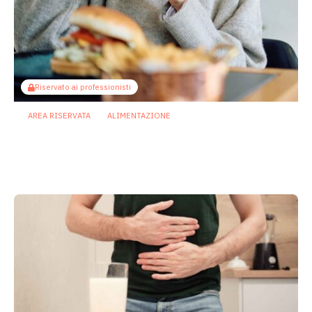
Riservato ai professionisti
AREA RISERVATA
ALIMENTAZIONE
Diete ricche di grassi: così microbiota
e infiammazione indeboliscono le
difese intestinali
20 Luglio 2026