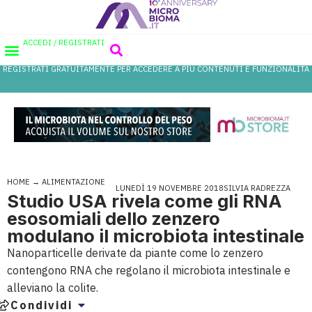
ACCEDI / REGISTRATI
REGISTRATI GRATUITAMENTE PER ACCEDERE A PIÙ CONTENUTI E FUNZIONALITÀ
AREA PROFESSIONISTI
DATABASE PROBIOTICI
CANALE FARMACIA
REFERENZE IN FARMACIA
HOME
→
ALIMENTAZIONE
LUNEDÌ 19 NOVEMBRE 2018
SILVIA RADREZZA
Studio USA rivela come gli RNA
esosomiali dello zenzero
modulano il microbiota intestinale
Nanoparticelle derivate da piante come lo zenzero
contengono RNA che regolano il microbiota intestinale e
alleviano la colite.
Condividi