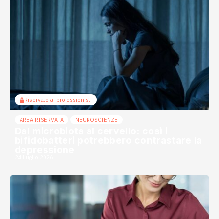
Riservato ai professionisti
AREA RISERVATA
NEUROSCIENZE
Dal microbiota al cervello: così i
bifidobatteri potrebbero contrastare la
depressione
24 Luglio 2026