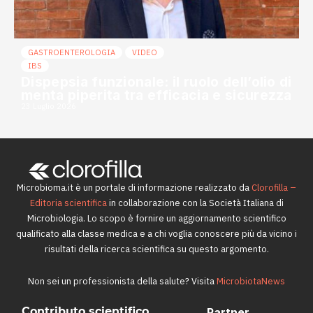
GASTROENTEROLOGIA
VIDEO
IBS
Dispepsia funzionale: il ruolo dell’olio di
menta piperita tra efficacia e sicurezza
23 Luglio 2026
Microbioma.it è un portale di informazione realizzato da
Clorofilla –
Editoria scientifica
in collaborazione con la Società Italiana di
Microbiologia. Lo scopo è fornire un aggiornamento scientifico
qualificato alla classe medica e a chi voglia conoscere più da vicino i
risultati della ricerca scientifica su questo argomento.
Non sei un professionista della salute? Visita
MicrobiotaNews
Contributo scientifico
Partner