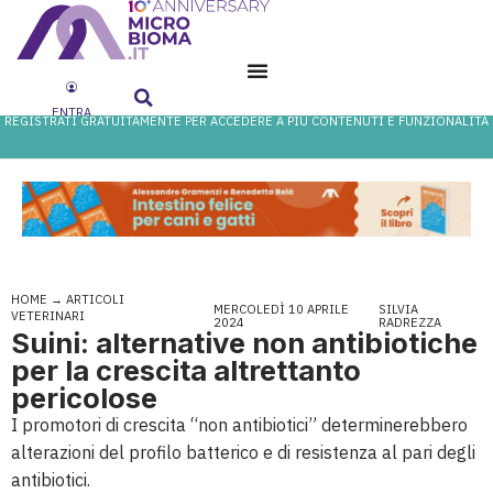
ENTRA
REGISTRATI GRATUITAMENTE PER ACCEDERE A PIÙ CONTENUTI E FUNZIONALITÀ
HOME
→
ARTICOLI
MERCOLEDÌ 10 APRILE
SILVIA
VETERINARI
2024
RADREZZA
Suini: alternative non antibiotiche
per la crescita altrettanto
pericolose
I promotori di crescita “non antibiotici” determinerebbero
alterazioni del profilo batterico e di resistenza al pari degli
antibiotici.