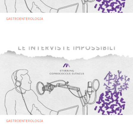
GASTROENTEROLOGIA
Akkermansia muciniphila: il divo sfuggente
da 20 anni sul palcoscenico del microbiota
5 Settembre 2024
GASTROENTEROLOGIA
Coprococcus eutacus: il Dorian Gray dei