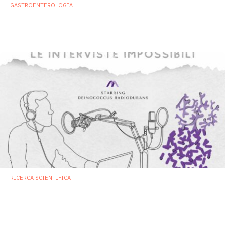
GASTROENTEROLOGIA
Faecalibacterium prausnitzii, l’enfant
prodige dei probiotici 2.0
10 Ottobre 2023
RICERCA SCIENTIFICA
Deinococcus radiodurans, il batterio che
(forse) viene da Marte
5 Settembre 2023