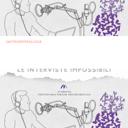
GASTROENTEROLOGIA
Enterococcus faecalis
, il dr Jekyll e mr
Hyde dei batteri. Ma non è colpa sua…
20 Aprile 2023