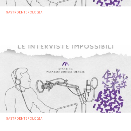
GASTROENTEROLOGIA
Propionibacterium freudenreichii
: «Basta
col formaggio svizzero. Cerco un altro
lavoro»
23 Marzo 2023
GASTROENTEROLOGIA
Parabacteroides merdae
: batterio dal nome
imbarazzante che rallenta l’aterosclerosi