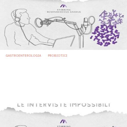
GASTROENTEROLOGIA
PROBIOTICI
Ruminococcus gnavus: un goloso da
mandare all’inferno, al limite in purgatorio
Ruminococcus gnavus è il nuovo protagonista della rubrica
“Le interviste impossibili di Microbioma.it”, una serie di
dialoghi con batteri, probiotici, prebiotici & Co.
22 Maggio 2025