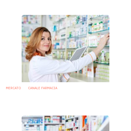
26 Gennaio 2023
MERCATO
CANALE FARMACIA
Probiotici: aumentano le vendite nel canale
farmacia
26 Gennaio 2022