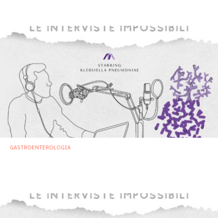
probiotici
4 Giugno 2024
GASTROENTEROLOGIA
Klebsiella pneumoniae, l’incubo degli
astemi
21 Marzo 2024