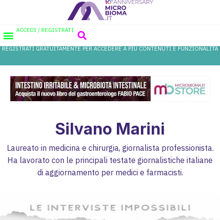
ACCEDI / REGISTRATI
REGISTRATI GRATUITAMENTE PER ACCEDERE A PIÙ CONTENUTI E FUNZIONALITÀ
AREA PROFESSIONISTI
DATABASE PROBIOTICI
CANALE FARMACIA
REFERENZE IN FARMACIA
Silvano Marini
Laureato in medicina e chirurgia, giornalista professionista.
Ha lavorato con le principali testate giornalistiche italiane
di aggiornamento per medici e farmacisti.