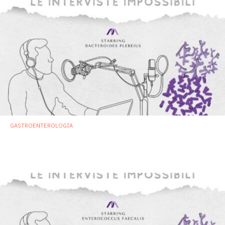
GASTROENTEROLOGIA
Bacteroides plebeius: «Se digerite le alghe
è soltanto grazie a me!»
15 Giugno 2023