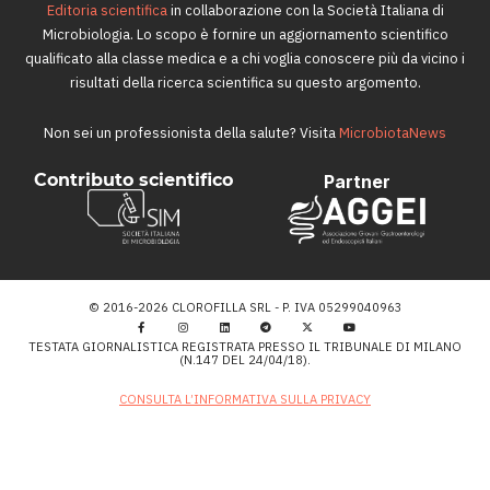
Editoria scientifica
in collaborazione con la Società Italiana di
Microbiologia. Lo scopo è fornire un aggiornamento scientifico
qualificato alla classe medica e a chi voglia conoscere più da vicino i
risultati della ricerca scientifica su questo argomento.
Non sei un professionista della salute? Visita
MicrobiotaNews
Contributo scientifico
Partner
© 2016-2026 CLOROFILLA SRL - P. IVA 05299040963
TESTATA GIORNALISTICA REGISTRATA PRESSO IL TRIBUNALE DI MILANO
(N.147 DEL 24/04/18).
CONSULTA L’INFORMATIVA SULLA PRIVACY