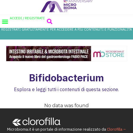
ACCEDI / REGISTRATI
REGISTRATI GRATUITAMENTE PER ACCEDERE A PIÙ CONTENUTI E FUNZIONALITÀ
AREA PROFESSIONISTI
DATABASE PROBIOTICI
CANALE FARMACIA
REFERENZE IN FARMACIA
Bifidobacterium
Esplora e leggi tutti i contenuti di questa sezione.
No data was found
Microbioma.it è un portale di informazione realizzato da
Clorofilla –