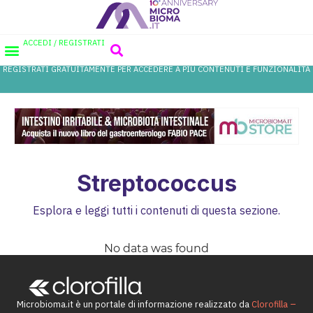
ACCEDI / REGISTRATI
REGISTRATI GRATUITAMENTE PER ACCEDERE A PIÙ CONTENUTI E FUNZIONALITÀ
AREA PROFESSIONISTI
DATABASE PROBIOTICI
CANALE FARMACIA
REFERENZE IN FARMACIA
Streptococcus
Esplora e leggi tutti i contenuti di questa sezione.
No data was found
Microbioma.it è un portale di informazione realizzato da
Clorofilla –