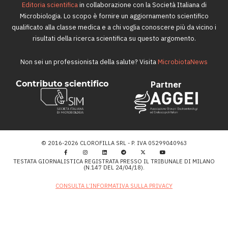
Editoria scientifica
in collaborazione con la Società Italiana di
Microbiologia. Lo scopo è fornire un aggiornamento scientifico
qualificato alla classe medica e a chi voglia conoscere più da vicino i
risultati della ricerca scientifica su questo argomento.
Non sei un professionista della salute? Visita
MicrobiotaNews
Contributo scientifico
Partner
© 2016-2026 CLOROFILLA SRL - P. IVA 05299040963
TESTATA GIORNALISTICA REGISTRATA PRESSO IL TRIBUNALE DI MILANO
(N.147 DEL 24/04/18).
CONSULTA L’INFORMATIVA SULLA PRIVACY