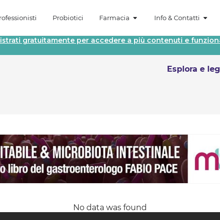
ofessionisti
Probiotici
Farmacia
Info & Contatti
istrati gratuitamente per accedere a più contenuti e funziona
Esplora e leg
No data was found