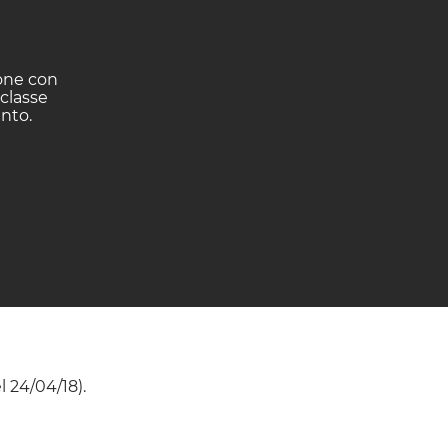
ione con
 classe
ento.
l 24/04/18).