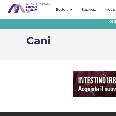
Esplora
Business
Area pr
Reg
Cani