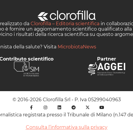
realizzato da
Clorofilla – Editoria scientifica
in collaboraz
opo è fornire un aggiornamento scientifico qualificato alla
cino i risultati della ricerca scientifica su questo argom
nista della salute? Visita
MicrobiotaNews
Contributo scientifico
Partner
© 2016-2026 Clorofilla Srl - P. Iva 05299040963
rnalistica registrata presso il Tribunale di Milano (n.147 de
Consulta l’informativa sulla privacy