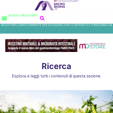
ACCEDI / REGISTRATI
REGISTRATI GRATUITAMENTE PER ACCEDERE A PIÙ CONTENUTI E FUNZIONALITÀ
AREA PROFESSIONISTI
DATABASE PROBIOTICI
CANALE FARMACIA
REFERENZE IN FARMACIA
Ricerca
Esplora e leggi tutti i contenuti di questa sezione.