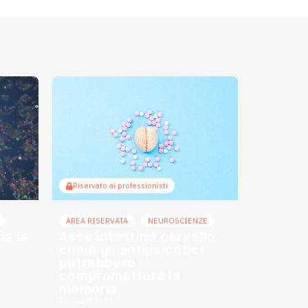
Riservato ai professionisti
AREA RISERVATA
NEUROSCIENZE
a la
Asse intestino cervello:
come gli antipsicotici
potrebbero
compromettere la
memoria
27 Luglio 2026