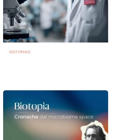
EDITORIALE
I tagli dell’amministrazione
Trump alla ricerca: un duro
colpo anche per il microbioma
7 Agosto 2025