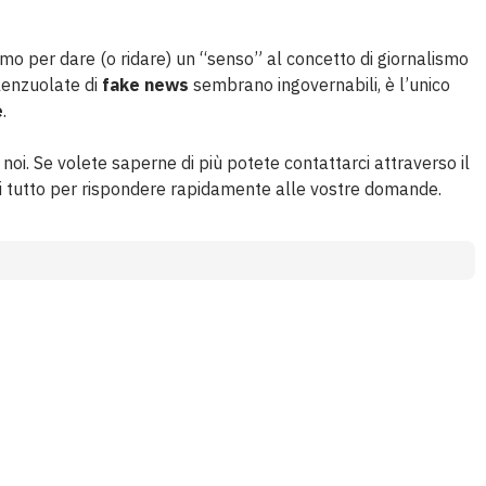
o per dare (o ridare) un “senso” al concetto di giornalismo
 lenzuolate di
fake news
sembrano ingovernabili, è l’unico
e
.
 noi. Se volete saperne di più potete contattarci attraverso il
di tutto per rispondere rapidamente alle vostre domande.