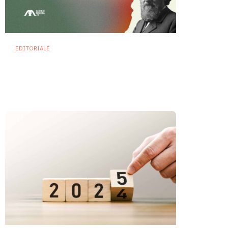
EDITORIALE
Ritrovato un testo dimenticato:
così Metchnikoff “inventò” i
probiotici nel 1901
15 Maggio 2025