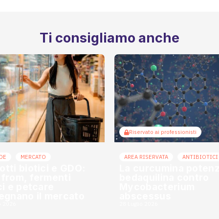
Ti consigliamo anche
Riservato ai professionisti
DE
MERCATO
AREA RISERVATA
ANTIBIOTICI
otti biotici e GDO:
La curcumina potenzi
 from, fermenti
bedaquilina contro
ici e petcare
Mycobacterium
segnano il mercato
abscessus
o 2026
28 Luglio 2026