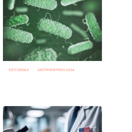
EDITORIALE
GASTROENTEROLOGIA
Nuovi possibili target
terapeutici nella IBD: i
patobionti
25 Settembre 2025