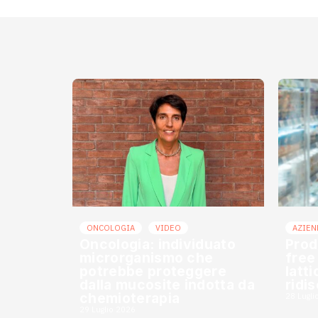
ONCOLOGIA
VIDEO
AZIEN
Oncologia: individuato
Prod
microrganismo che
free
potrebbe proteggere
latt
dalla mucosite indotta da
ridi
chemioterapia
28 Lugli
29 Luglio 2026