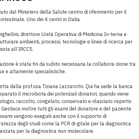
to dal Ministero della Salute centro di riferimento per il
testinale. Uno dei 4 centri in Italia.
nghellini, direttore Unità Operativa di Medicina In-terna e
utturare ambienti, processi, tecnologie e linee di ricerca per
biota all’IRCCS.
icazione è stata fin da subito necessaria la collabora-zione tra
se e altamente specialistiche.
retta dalla prof.ssa Tiziana Lazzarotto. Qui ha sede la banca
eparato il microbiota dei potenziali donatori, quando viene
logici, raccolto, congelato, conservato e rilasciato rispetto
 Gestisce inoltre tutti gli esami del donatore e del paziente
i esami vengono eseguiti anche con il supporto di
atezza degli studi come la PCR di-gitale per la diagnostica
vanzata per la diagnostica non molecolare.