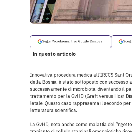
Segui Microbioma.it su Google Discover
Scegl
In questo articolo
Innovativa procedura medica all’IRCCS Sant’Orsol
della Bosnia, è stato sottoposto con successo a
successivamente di microbiota, diventando il paz
trattamento per la GvHD (Graft versus Host Di
letale. Questo caso rappresenta il secondo per 
letteratura scientifica.
La GvHD, nota anche come malattia del “rigetto 
trapianto di cellule staminali emopoietiche ri