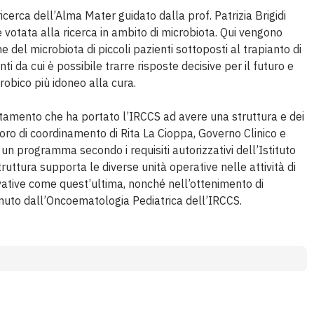
erca dell’Alma Mater guidato dalla prof. Patrizia Brigidi
 votata alla ricerca in ambito di microbiota. Qui vengono
del microbiota di piccoli pazienti sottoposti al trapianto di
ti da cui è possibile trarre risposte decisive per il futuro e
icrobico più idoneo alla cura.
editamento che ha portato l’IRCCS ad avere una struttura e dei
voro di coordinamento di Rita La Cioppa, Governo Clinico e
 un programma secondo i requisiti autorizzativi dell’Istituto
ruttura supporta le diverse unità operative nelle attività di
ovative come quest’ultima, nonché nell’ottenimento di
tenuto dall’Oncoematologia Pediatrica dell’IRCCS.