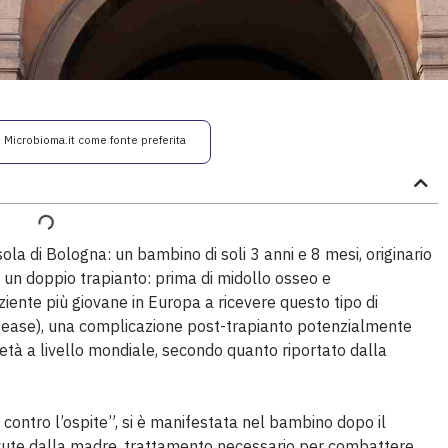
i Microbioma.it come fonte preferita
a di Bologna: un bambino di soli 3 anni e 8 mesi, originario
 un doppio trapianto: prima di midollo osseo e
iente più giovane in Europa a ricevere questo tipo di
sease), una complicazione post-trapianto potenzialmente
età a livello mondiale, secondo quanto riportato dalla
contro l’ospite”, si è manifestata nel bambino dopo il
cevute dalla madre, trattamento necessario per combattere