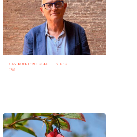
GASTROENTEROLOGIA
VIDEO
IBS
Asse intestino-cervello e
sindrome dell’intestino
irritabile: oltre l’idea che sia
“tutto nella testa”
23 Luglio 2026