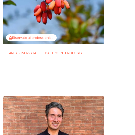
Riservato ai professionisti
AREA RISERVATA
GASTROENTEROLOGIA
Berberina e IBD: dal microbiota
alla barriera intestinale, un
potenziale alleato contro
l’infiammazione
23 Luglio 2026