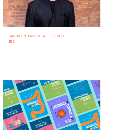
GASTROENTEROLOGIA
VIDEO
IBS
Sindrome dell’intestino
irritabile: diagnosi accurata e
trattamento personalizzato,
oltre i luoghi comuni
21 Luglio 2026