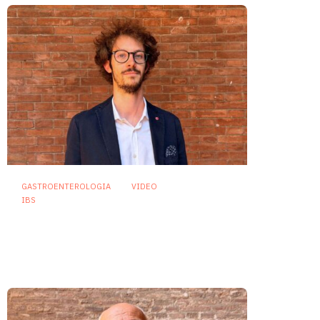
GASTROENTEROLOGIA
VIDEO
IBS
Dispepsia funzionale: il ruolo
dell’olio di menta piperita tra
efficacia e sicurezza
23 Luglio 2026