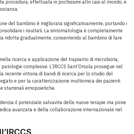
a procedura, effettuata in pochissimi altri casi al mondo, e
costanza.
ione del bambino è migliorata significativamente, portando i
onsolidare i risultati. La sintomatologia è completamente
ta ridotta gradualmente, consentendo al bambino di fare
lla ricerca e applicazione del trapianto di microbiota,
i patologie complesse. L’IRCCS Sant’Orsola prosegue nel
recente vittoria di bandi di ricerca per lo studio del
i fegato e per la caratterizzazione multiomica dei pazienti
ule staminali emopoietiche.
idenzia il potenziale salvavita delle nuove terapie ma pone
edica avanzata e della collaborazione internazionale nel
ll’IRCCS