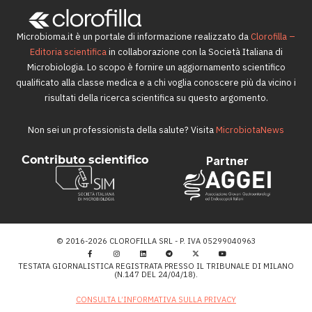
Microbioma.it è un portale di informazione realizzato da
Clorofilla –
Editoria scientifica
in collaborazione con la Società Italiana di
Microbiologia. Lo scopo è fornire un aggiornamento scientifico
qualificato alla classe medica e a chi voglia conoscere più da vicino i
risultati della ricerca scientifica su questo argomento.
Non sei un professionista della salute? Visita
MicrobiotaNews
Contributo scientifico
Partner
© 2016-2026 CLOROFILLA SRL - P. IVA 05299040963
TESTATA GIORNALISTICA REGISTRATA PRESSO IL TRIBUNALE DI MILANO
(N.147 DEL 24/04/18).
CONSULTA L’INFORMATIVA SULLA PRIVACY