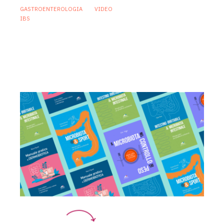
GASTROENTEROLOGIA
VIDEO
IBS
Sindrome dell’intestino irritabile:
diagnosi accurata e trattamento
personalizzato, oltre i luoghi comuni
21 Luglio 2026