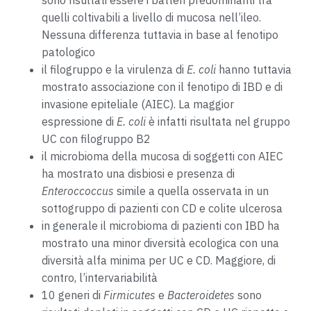
sono risultati essere i batteri predominanti tra
quelli coltivabili a livello di mucosa nell’ileo.
Nessuna differenza tuttavia in base al fenotipo
patologico
il filogruppo e la virulenza di
E. coli
hanno tuttavia
mostrato associazione con il fenotipo di IBD e di
invasione epiteliale (AIEC). La maggior
espressione di
E. coli
è infatti risultata nel gruppo
UC con filogruppo B2
il microbioma della mucosa di soggetti con AIEC
ha mostrato una disbiosi e presenza di
Enteroccoccus
simile a quella osservata in un
sottogruppo di pazienti con CD e colite ulcerosa
in generale il microbioma di pazienti con IBD ha
mostrato una minor diversità ecologica con una
diversità alfa minima per UC e CD. Maggiore, di
contro, l’intervariabilità
10 generi di
Firmicutes
e
Bacteroidetes
sono