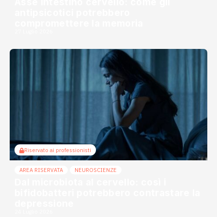
Asse intestino cervello: come gli
antipsicotici potrebbero
compromettere la memoria
27 Luglio 2026
Riservato ai professionisti
AREA RISERVATA
NEUROSCIENZE
Dal microbiota al cervello: così i
bifidobatteri potrebbero contrastare la
depressione
24 Luglio 2026