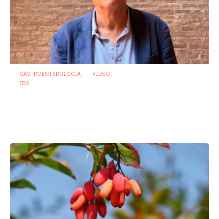
GASTROENTEROLOGIA
VIDEO
IBS
Asse intestino-cervello e sindrome
dell’intestino irritabile: oltre l’idea che
sia “tutto nella testa”
23 Luglio 2026