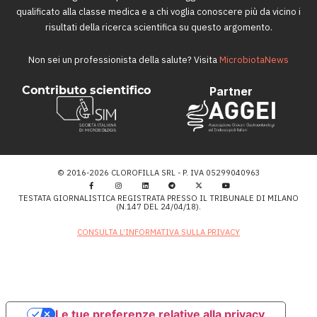
qualificato alla classe medica e a chi voglia conoscere più da vicino i
risultati della ricerca scientifica su questo argomento.
Non sei un professionista della salute? Visita
MicrobiotaNews
Contributo scientifico
Partner
© 2016-2026 CLOROFILLA SRL - P. IVA 05299040963
TESTATA GIORNALISTICA REGISTRATA PRESSO IL TRIBUNALE DI MILANO
(N.147 DEL 24/04/18).
CONSULTA L’INFORMATIVA SULLA PRIVACY
Le tue preferenze relative alla privacy