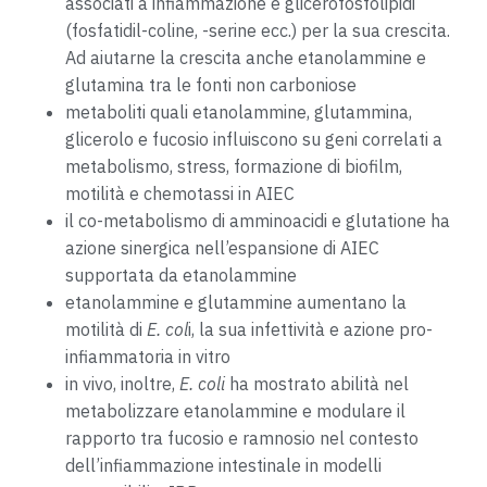
associati a infiammazione e glicerofosfolipidi
(fosfatidil-coline, -serine ecc.) per la sua crescita.
Ad aiutarne la crescita anche etanolammine e
glutamina tra le fonti non carboniose
metaboliti quali etanolammine, glutammina,
glicerolo e fucosio influiscono su geni correlati a
metabolismo, stress, formazione di biofilm,
motilità e chemotassi in AIEC
il co-metabolismo di amminoacidi e glutatione ha
azione sinergica nell’espansione di AIEC
supportata da etanolammine
etanolammine e glutammine aumentano la
motilità di
E. col
i, la sua infettività e azione pro-
infiammatoria in vitro
in vivo, inoltre,
E. coli
ha mostrato abilità nel
metabolizzare etanolammine e modulare il
rapporto tra fucosio e ramnosio nel contesto
dell’infiammazione intestinale in modelli