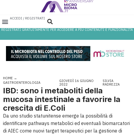
ACCEDI / REGISTRATI
REGISTRATI GRATUITAMENTE PER ACCEDERE A PIÙ CONTENUTI E FUNZIONALITÀ
AREA PROFESSIONISTI
DATABASE PROBIOTICI
CANALE FARMACIA
REFERENZE IN FARMACIA
HOME
→
GIOVEDÌ 16 GIUGNO
SILVIA
GASTROENTEROLOGIA
2022
RADREZZA
IBD: sono i metaboliti della
mucosa intestinale a favorire la
crescita di E.Coli
Da uno studio statunitense emerge la possibilità di
identificare pathways metabolici ed eventuali biomarcatori
di AIEC come nuovi target terapeutici per la gestione di