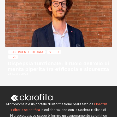
GASTROENTEROLOGIA
VIDEO
IBS
Dispepsia funzionale: il ruolo dell’olio di
menta piperita tra efficacia e sicurezza
23 Luglio 2026
Microbioma.it è un portale di informazione realizzato da
Clorofilla –
Editoria scientifica
in collaborazione con la Società Italiana di
Microbiologia. Lo scopo è fornire un aggiornamento scientifico