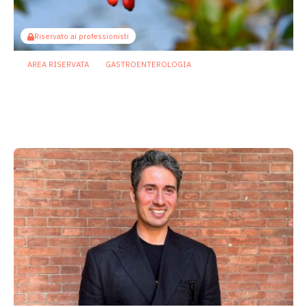
Riservato ai professionisti
AREA RISERVATA
GASTROENTEROLOGIA
Berberina e IBD: dal microbiota alla
barriera intestinale, un potenziale
alleato contro l’infiammazione
23 Luglio 2026