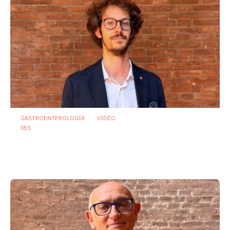
GASTROENTEROLOGIA
VIDEO
IBS
Dispepsia funzionale: il ruolo dell’olio di
menta piperita tra efficacia e sicurezza
23 Luglio 2026