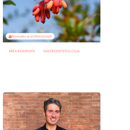
Riservato ai professionisti
AREA RISERVATA
GASTROENTEROLOGIA
Berberina e IBD: dal microbiota
alla barriera intestinale, un
potenziale alleato contro
l’infiammazione
23 Luglio 2026