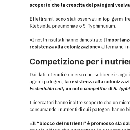
scoperto che la crescita dei patogeni veniva 
Effetti simili sono stati osservati in topi germ-f
Klebsiella pneumoniae o S. Typhimurium.
«I nostri risultati hanno dimostrato l’
importanza
resistenza alla colonizzazione
» affermano i ri
Competizione per i nutrie
Dai dati ottenuti è emerso che, sebbene i singoli 
agenti patogeni,
la resistenza alla colonizza
Escherichia coli
, un noto
competitor
di
S. Typh
I ricercatori hanno inoltre scoperto che un microb
consumando i nutrienti di cui i patogeni hanno b
«
Il “blocco dei nutrienti” è promosso sia dal