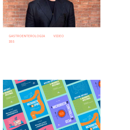
GASTROENTEROLOGIA
VIDEO
IBS
Sindrome dell’intestino
irritabile: diagnosi accurata e
trattamento personalizzato,
oltre i luoghi comuni
21 Luglio 2026