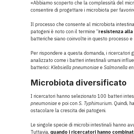
«Abbiamo scoperto che la complessità del microb
consentire di progettare i microbiota per favorire
Il processo che consente al microbiota intestina
patogeni è noto con il termine “
resistenza alla
batteriche siano coinvolte in questo processo e 
Per rispondere a questa domanda, i ricercatori 
analizzato come i batteri intestinali umani infl
batterici:
Klebsiella pneumoniae
e
Salmonella en
Microbiota diversificato
I ricercatori hanno selezionato 100 batteri inte
pneumoniae
e poi con
S. Typhimurium
. Quindi, h
ostacolare la crescita dei patogeni.
Le singole specie di microbi intestinali hanno avu
Tuttavia,
quando i ricercatori hanno combinat