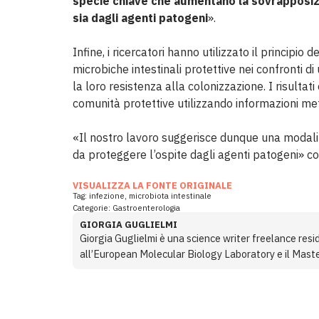
specie chiave che aumentano la sovrapposizion
sia dagli agenti patogeni
».
Infine, i ricercatori hanno utilizzato il principio 
microbiche intestinali protettive nei confronti 
la loro resistenza alla colonizzazione. I risultat
comunità protettive utilizzando informazioni me
«Il nostro lavoro suggerisce dunque una modali
da proteggere l’ospite dagli agenti patogeni» co
VISUALIZZA LA FONTE ORIGINALE
Tag:
infezione
,
microbiota intestinale
Categorie:
Gastroenterologia
GIORGIA GUGLIELMI
Giorgia Guglielmi è una science writer freelance resid
all’European Molecular Biology Laboratory e il Maste