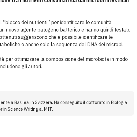
e tra i nutrienti consumati sia dai microbi intestinali
del “blocco dei nutrienti” per identificare le comunità
di un nuovo agente patogeno batterico e hanno quindi testato
i ottenuti suggeriscono che è possibile identificare le
taboliche o anche solo la sequenza del DNA dei microbi.
tà per ottimizzare la composizione del microbiota in modo
ncludono gli autori.
ente a Basilea, in Svizzera. Ha conseguito il dottorato in Biologia
r in Science Writing al MIT.