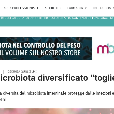
AREA PROFESSIONISTI
PROBIOTICI
FARMACIA
INFO & CONT
REGISTRATI GRATUITAMENTE PER ACCEDERE A PIÙ CONTENUTI E FUNZIONALITÀ
GIORGIA GUGLIELMI
microbiota diversificato “togli
la diversità del microbiota intestinale protegge dalle infezion
eni.