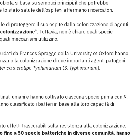
iota si basa su semplici principi, il che potrebbe
 lo stato salute dell’ospite», affermano i ricercatori.
le di proteggere il suo ospite dalla colonizzazione di agenti
 colonizzazione
”. Tuttavia, non è chiaro quali specie
quali meccanismi utilizzino.
guidati da Frances Spragge della University of Oxford hanno
uenzano la colonizzazione di due importanti agenti patogeni
terica sierotipo Typhimurium
(
S. Typhimurium
).
stinali umani e hanno coltivato ciascuna specie prima con
K.
anno classificato i batteri in base alla loro capacità di
to effetti trascurabili sulla resistenza alla colonizzazione.
o fino a 50 specie batteriche in diverse comunità, hanno