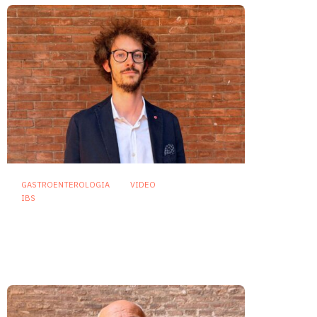
GASTROENTEROLOGIA
VIDEO
IBS
Dispepsia funzionale: il ruolo
dell’olio di menta piperita tra
efficacia e sicurezza
23 Luglio 2026