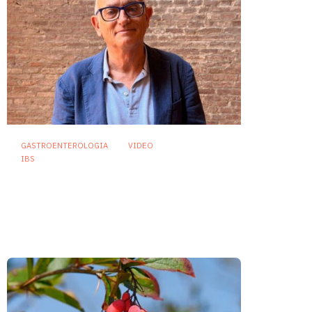
GASTROENTEROLOGIA
VIDEO
IBS
Asse intestino-cervello e
sindrome dell’intestino
irritabile: oltre l’idea che sia
“tutto nella testa”
23 Luglio 2026