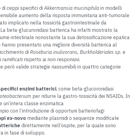
 di ceppi specifici di
Akkermansia muciniphila
in modelli
 sensibile aumento della risposta immunitaria anti-tumorale
ltato implicato nella tossicità gastrointestinale da
La beta-glucuronidasi batterica ha infatti mostrato la
el lume intestinale nonostante la sua detossificazione epatica
 hanno presentato una migliore diversità batterica al
rricchimento di
Roseburia inulivorans, Burkholderiales sp.
e
i ramificati rispetto ai non responsivi.
 però valide strategie riassumibili in quattro categorie
specifici enzimi batterici
, come beta-glucoronidasi
oteobacterium
per ridurre la gastro-tossicità dei NSAIDs. In
re un’intera classe enzimatica
mpio con l’introduzione di opportuni batteriofagi
ppi ex-novo
mediante plasmidi o sequenze modificate
atteriche
direttamente nell’ospite, per la quale sono
a in fase di sviluppo.