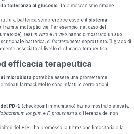
lla tolleranza al glucosio
. Tale meccanismo rimane
struttura batterica sembrerebbe essere il
sistema
a tramite molteplici vie. Per esempio, nel caso del
eumatoide), test
in vitro
e
in vivo
hanno dimostrato un suo
ascrizionale batterica, di
Bacteroidetes
soprattutto. Il grado di
amente associato al livello di efficacia terapeutica.
d efficacia terapeutica
del microbiota
potrebbe essere una promettente
erminati farmaci. Molte sono infatti le correlazioni
i del PD-1
(checkpoint immunitario) hanno mostrato elevata
idobacterium longum
e
F. prausnitzii
a differenza dei non
bitori del PD-1 ha promosso la filtrazione linfocitaria e la