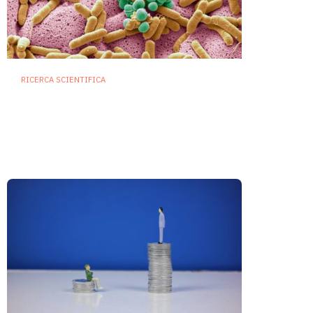
RICERCA SCIENTIFICA
Diversità del microbiota
intestinale: indicatore chiave,
ma da solo non basta a definire
la salute
30 Giugno 2026