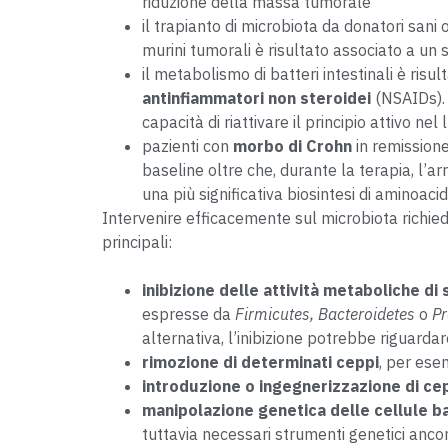
riduzione della massa tumorale
il trapianto di microbiota da donatori sani o
murini tumorali è risultato associato a un
il metabolismo di batteri intestinali è risu
antinfiammatori non steroidei
(NSAIDs). 
capacità di riattivare il principio attivo n
pazienti con
morbo di Crohn
in remissione
baseline oltre che, durante la terapia, l’a
una più significativa biosintesi di aminoacid
Intervenire efficacemente sul microbiota richiede
principali:
inibizione delle attività metaboliche di 
espresse da
Firmicutes, Bacteroidetes
o
Pr
alternativa, l’inibizione potrebbe riguarda
rimozione di determinati ceppi
, per ese
introduzione o ingegnerizzazione di ce
manipolazione genetica delle cellule b
tuttavia necessari strumenti genetici ancor