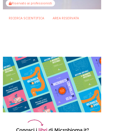
Riservato ai professionisti
RICERCA SCIENTIFICA
AREA RISERVATA
Status socioeconomico e
microbiota: la deprivazione
sociale lascia una traccia
nell’intestino
19 Giugno 2026