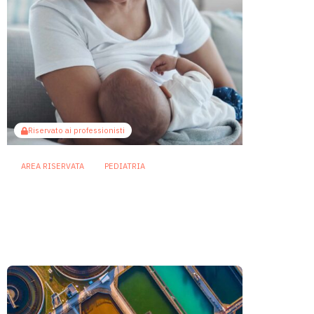
Riservato ai professionisti
AREA RISERVATA
PEDIATRIA
Il microbiota come ponte
sociale: l’allattamento al seno
attenua gli effetti dello
svantaggio economico
6 Agosto 2026