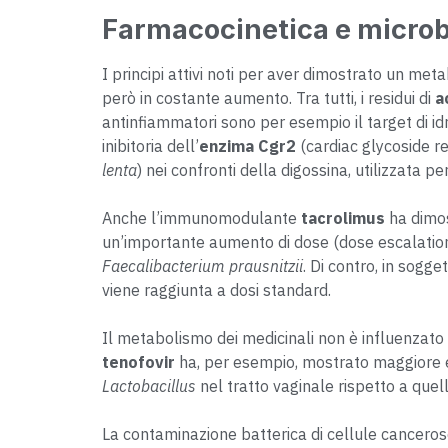
Farmacocinetica e microb
I principi attivi noti per aver dimostrato un me
però in costante aumento. Tra tutti, i residui di
a
antinfiammatori sono per esempio il target di idro
inibitoria dell’
enzima Cgr2
(cardiac glycoside re
lenta
) nei confronti della digossina, utilizzata 
Anche l’immunomodulante
tacrolimus
ha dimos
un’importante aumento di dose (dose escalation) 
Faecalibacterium prausnitzii
. Di contro, in sogge
viene raggiunta a dosi standard.
Il metabolismo dei medicinali non è influenzato p
tenofovir
ha, per esempio, mostrato maggiore e
Lactobacillus
nel tratto vaginale rispetto a quelle
La contaminazione batterica di cellule cancerose