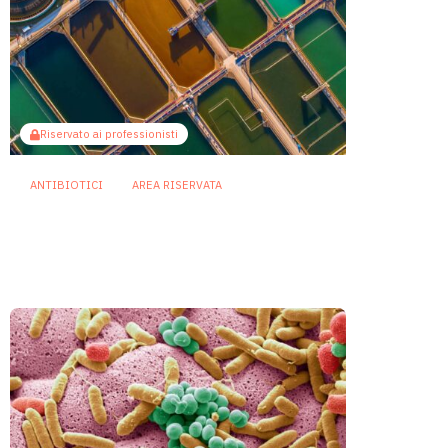
Riservato ai professionisti
ANTIBIOTICI
AREA RISERVATA
Antibioticoresistenza: nelle
acque reflue un serbatoio
invisibile di geni
3 Agosto 2026