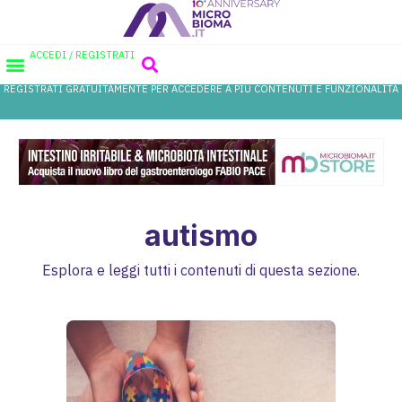
ACCEDI / REGISTRATI
REGISTRATI GRATUITAMENTE PER ACCEDERE A PIÙ CONTENUTI E FUNZIONALITÀ
AREA PROFESSIONISTI
DATABASE PROBIOTICI
CANALE FARMACIA
REFERENZE IN FARMACIA
autismo
Esplora e leggi tutti i contenuti di questa sezione.