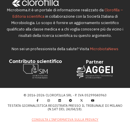
Microbioma.it è un portale di informazione realizzato da
Clorofilla –
Editoria scientifica
in collaborazione con la Società Italiana di
Microbiologia. Lo scopo è fornire un aggiornamento scientifico
qualificato alla classe medica e a chi voglia conoscere più da vicino i
risultati della ricerca scientifica su questo argomento.
Non sei un professionista della salute? Visita
MicrobiotaNews
Contributo scientifico
Partner
© 2016-2026 CLOROFILLA SRL - P. IVA 05299040963
TESTATA GIORNALISTICA REGISTRATA PRESSO IL TRIBUNALE DI MILANO
(N.147 DEL 24/04/18).
CONSULTA L’INFORMATIVA SULLA PRIVACY