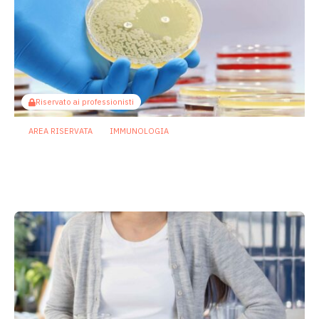
Riservato ai professionisti
AREA RISERVATA
IMMUNOLOGIA
Infezioni resistenti: dagli zuccheri
batterici un nuovo bersaglio per gli
anticorpi
2 Luglio 2026