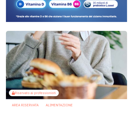
Riservato ai professionisti
AREA RISERVATA
ALIMENTAZIONE
Diete ricche di grassi: così microbiota
e infiammazione indeboliscono le
difese intestinali
20 Luglio 2026