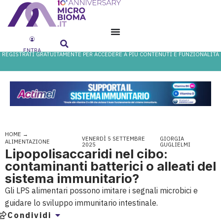
ENTRA
REGISTRATI GRATUITAMENTE PER ACCEDERE A PIÙ CONTENUTI E FUNZIONALITÀ
HOME
→
VENERDÌ 5 SETTEMBRE
GIORGIA
ALIMENTAZIONE
2025
GUGLIELMI
Lipopolisaccaridi nel cibo:
contaminanti batterici o alleati del
sistema immunitario?
Gli LPS alimentari possono imitare i segnali microbici e
guidare lo sviluppo immunitario intestinale.
Condividi