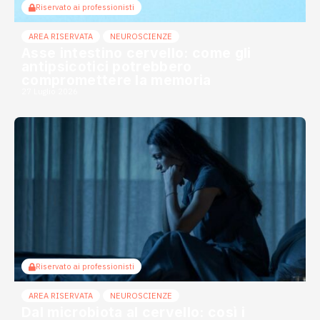
Riservato ai professionisti
AREA RISERVATA
NEUROSCIENZE
Asse intestino cervello: come gli
antipsicotici potrebbero
compromettere la memoria
27 Luglio 2026
Riservato ai professionisti
AREA RISERVATA
NEUROSCIENZE
Dal microbiota al cervello: così i