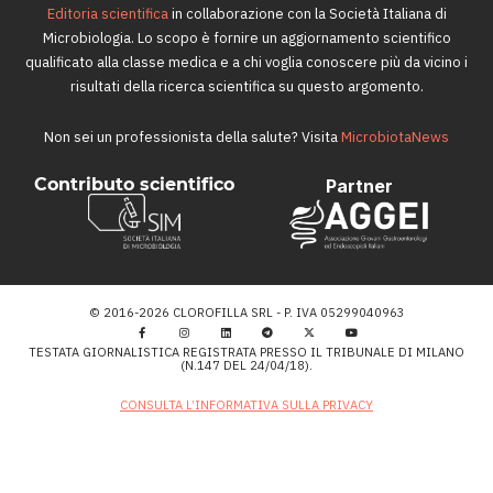
Editoria scientifica
in collaborazione con la Società Italiana di
Microbiologia. Lo scopo è fornire un aggiornamento scientifico
qualificato alla classe medica e a chi voglia conoscere più da vicino i
risultati della ricerca scientifica su questo argomento.
Non sei un professionista della salute? Visita
MicrobiotaNews
Contributo scientifico
Partner
© 2016-2026 CLOROFILLA SRL - P. IVA 05299040963
TESTATA GIORNALISTICA REGISTRATA PRESSO IL TRIBUNALE DI MILANO
(N.147 DEL 24/04/18).
CONSULTA L’INFORMATIVA SULLA PRIVACY