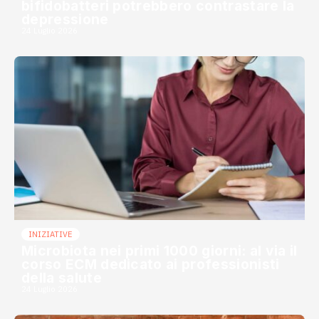
bifidobatteri potrebbero contrastare la
depressione
24 Luglio 2026
INIZIATIVE
Microbiota nei primi 1000 giorni: al via il
corso ECM dedicato ai professionisti
della salute
24 Luglio 2026