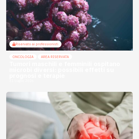
Riservato ai professionisti
ONCOLOGIA
AREA RISERVATA
Tumori maschili e femminili ospitano
microbi diversi: possibili effetti su
prognosi e terapie
31 Luglio 2026