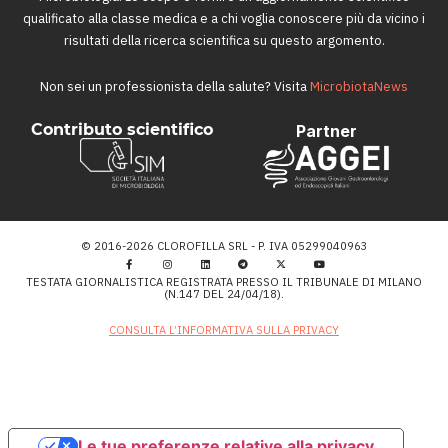
qualificato alla classe medica e a chi voglia conoscere più da vicino i
risultati della ricerca scientifica su questo argomento.
Non sei un professionista della salute? Visita
MicrobiotaNews
Contributo scientifico
Partner
© 2016-2026 CLOROFILLA SRL - P. IVA 05299040963
TESTATA GIORNALISTICA REGISTRATA PRESSO IL TRIBUNALE DI MILANO
(N.147 DEL 24/04/18).
CONSULTA L’INFORMATIVA SULLA PRIVACY
Le tue preferenze relative alla privacy