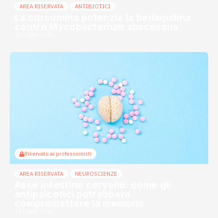
AREA RISERVATA
ANTIBIOTICI
La curcumina potenzia la bedaquilina
contro Mycobacterium abscessus
28 Luglio 2026
Riservato ai professionisti
AREA RISERVATA
NEUROSCIENZE
Asse intestino cervello: come gli
antipsicotici potrebbero
compromettere la memoria
27 Luglio 2026