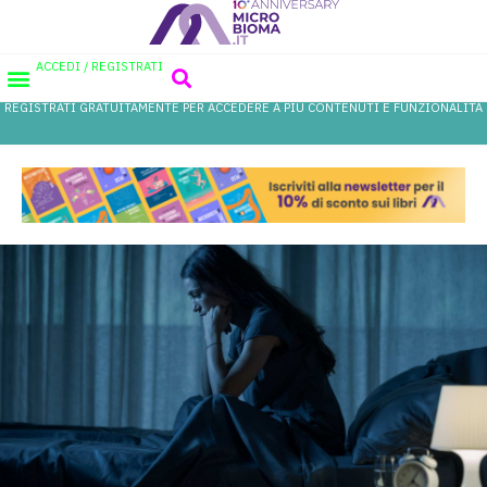
ACCEDI / REGISTRATI
REGISTRATI GRATUITAMENTE PER ACCEDERE A PIÙ CONTENUTI E FUNZIONALITÀ
AREA PROFESSIONISTI
DATABASE PROBIOTICI
CANALE FARMACIA
REFERENZE IN FARMACIA