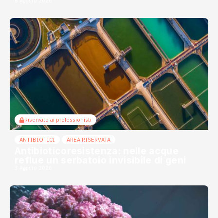
6 Agosto 2026
Riservato ai professionisti
ANTIBIOTICI
AREA RISERVATA
Antibioticoresistenza: nelle acque
reflue un serbatoio invisibile di geni
3 Agosto 2026