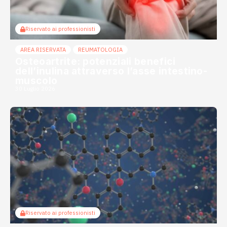
Riservato ai professionisti
AREA RISERVATA
REUMATOLOGIA
Osteoartrite: potenziali benefici
dell’inulina attraverso l’asse intestino-
muscolo
30 Luglio 2026
Riservato ai professionisti