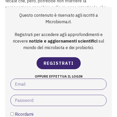
fecale che, però, potrebbe non riflettere la
composizione microbica sulla mucosa intestinale, che
potrebbe essere più importante per l’interazione con i
Questo contenuto è riservato agli iscritti a
sistemi dell’ospite. Pertanto, ricercatori statunitensi
Microbioma.it.
hanno condotto...
Registrati per accedere agli approfondimenti e
ricevere
notizie e aggiornamenti scientifici
sul
mondo del microbiota e dei probiotici.
REGISTRATI
OPPURE EFFETTUA IL LOGIN
Ricordami