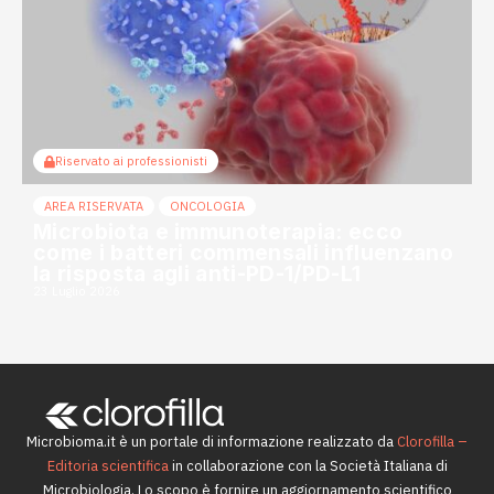
Riservato ai professionisti
AREA RISERVATA
ONCOLOGIA
Microbiota e immunoterapia: ecco
come i batteri commensali influenzano
la risposta agli anti-PD-1/PD-L1
23 Luglio 2026
Microbioma.it è un portale di informazione realizzato da
Clorofilla –
Editoria scientifica
in collaborazione con la Società Italiana di
Microbiologia. Lo scopo è fornire un aggiornamento scientifico