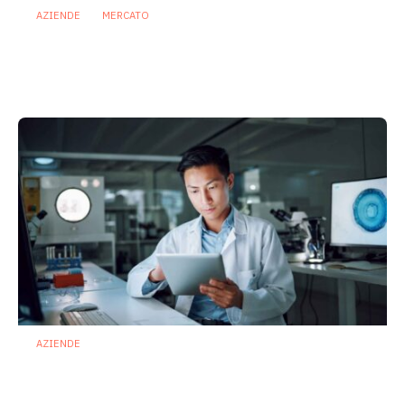
AZIENDE
MERCATO
Prodotti biotici e GDO: free from,
fermenti lattici e petcare ridisegnano il
mercato
28 Luglio 2026
AZIENDE
Ibezapolstat, Acurx prepara il salto
nella CDI recidivante puntando sulla
preservazione del microbioma