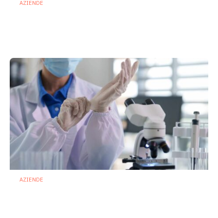
AZIENDE
Ibezapolstat, Acurx prepara il salto
nella CDI recidivante puntando sulla
preservazione del microbioma
21 Luglio 2026
AZIENDE
Terapie microbiome based: Biofortis
conquista il via libera dell’ANSM
francese
16 Luglio 2026