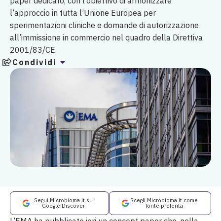
paper dedicato, con l’obiettivo di armonizzare
l’approccio in tutta l’Unione Europea per
sperimentazioni cliniche e domande di autorizzazione
all’immissione in commercio nel quadro della Direttiva
2001/83/CE.
Condividi
Segui Microbioma.it su
Scegli Microbioma.it come
Google Discover
fonte preferita
L’EMA ha pubblicato ieri un concept paper che, nella