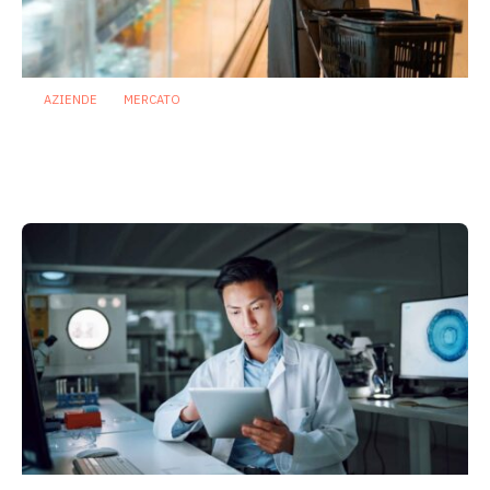
AZIENDE
MERCATO
Prodotti biotici e GDO: free from,
fermenti lattici e petcare ridisegnano il
mercato
28 Luglio 2026