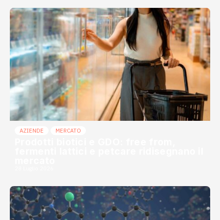
AZIENDE
MERCATO
Prodotti biotici e GDO: free from,
fermenti lattici e petcare ridisegnano il
mercato
28 Luglio 2026