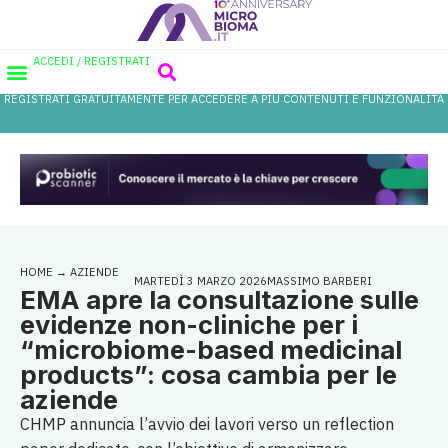
ACCEDI / REGISTRATI
REGISTRATI GRATUITAMENTE PER ACCEDERE A PIÙ CONTENUTI E FUNZIONALITÀ
AREA PROFESSIONISTI
DATABASE PROBIOTICI
CANALE FARMACIA
REFERENZE IN FARMACIA
HOME
→
AZIENDE
MARTEDÌ 3 MARZO 2026
MASSIMO BARBERI
EMA apre la consultazione sulle
evidenze non-cliniche per i
“microbiome-based medicinal
products”: cosa cambia per le
aziende
CHMP annuncia l’avvio dei lavori verso un reflection