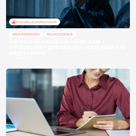
Riservato ai professionisti
AREA RISERVATA
NEUROSCIENZE
Dal microbiota al cervello: così i
bifidobatteri potrebbero contrastare la
depressione
24 Luglio 2026