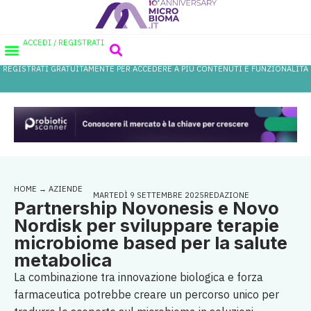
ACCEDI / REGISTRATI
REGISTRATI GRATUITAMENTE PER ACCEDERE A PIÙ CONTENUTI E FUNZIONALITÀ
AREA PROFESSIONISTI
DATABASE PROBIOTICI
CANALE FARMACIA
REFERENZE IN FARMACIA
HOME
→
AZIENDE
MARTEDÌ 9 SETTEMBRE 2025
REDAZIONE
Partnership Novonesis e Novo
Nordisk per sviluppare terapie
microbiome based per la salute
metabolica
La combinazione tra innovazione biologica e forza
farmaceutica potrebbe creare un percorso unico per