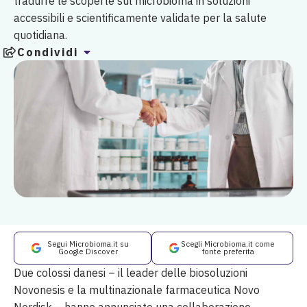
tradurre le scoperte sul microbioma in soluzioni
accessibili e scientificamente validate per la salute
quotidiana.
Condividi
Segui Microbioma.it su
Scegli Microbioma.it come
Google Discover
fonte preferita
Due colossi danesi – il leader delle biosoluzioni
Novonesis e la multinazionale farmaceutica Novo
Nordisk – hanno annunciato una collaborazione