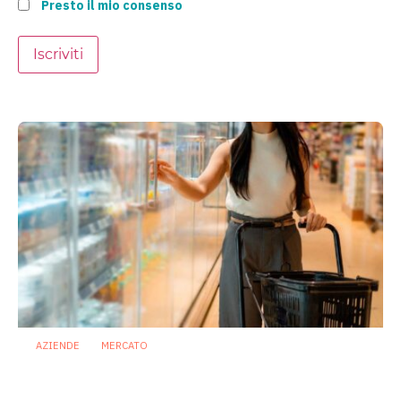
Presto il mio consenso
Iscriviti
AZIENDE
MERCATO
Prodotti biotici e GDO: free from,
fermenti lattici e petcare ridisegnano il
mercato