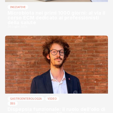
INIZIATIVE
Microbiota nei primi 1000 giorni: al via il
corso ECM dedicato ai professionisti
della salute
24 Luglio 2026
GASTROENTEROLOGIA
VIDEO
IBS
Dispepsia funzionale: il ruolo dell’olio di