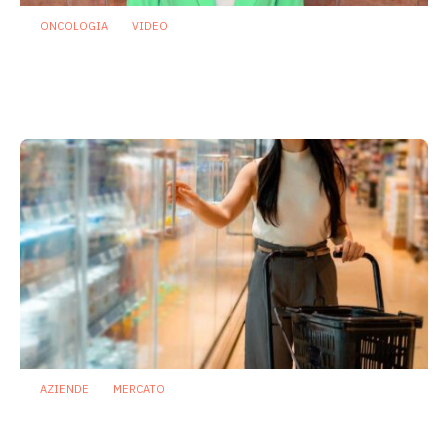
ONCOLOGIA
VIDEO
Oncologia: individuato microrganismo
che potrebbe proteggere dalla
mucosite indotta da chemioterapia
29 Luglio 2026
AZIENDE
MERCATO
Prodotti biotici e GDO: free from,
fermenti lattici e petcare ridisegnano il