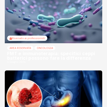
Riservato ai professionisti
AREA RISERVATA
ONCOLOGIA
FMT e immunoterapia: specifici ceppi
batterici possono fare la differenza
1 Giugno 2026