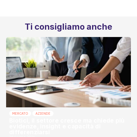
mercato
28 Luglio 2026
Ti consigliamo anche
MERCATO
AZIENDE
Biotici, il settore cresce ma chiede più
evidenze, insight e capacità di
differenziarsi
29 Giugno 2026