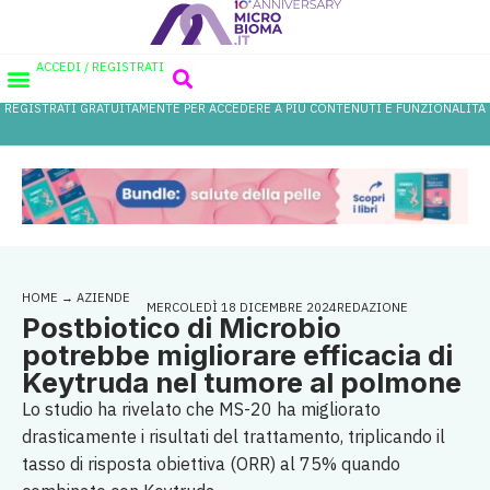
ACCEDI / REGISTRATI
REGISTRATI GRATUITAMENTE PER ACCEDERE A PIÙ CONTENUTI E FUNZIONALITÀ
AREA PROFESSIONISTI
DATABASE PROBIOTICI
CANALE FARMACIA
REFERENZE IN FARMACIA
HOME
→
AZIENDE
MERCOLEDÌ 18 DICEMBRE 2024
REDAZIONE
Postbiotico di Microbio
potrebbe migliorare efficacia di
Keytruda nel tumore al polmone
Lo studio ha rivelato che MS-20 ha migliorato
drasticamente i risultati del trattamento, triplicando il
tasso di risposta obiettiva (ORR) al 75% quando