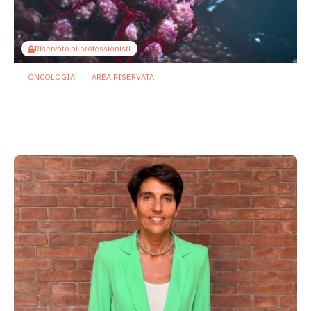
Riservato ai professionisti
ONCOLOGIA
AREA RISERVATA
Tumori maschili e femminili ospitano
microbi diversi: possibili effetti su
prognosi e terapie
31 Luglio 2026