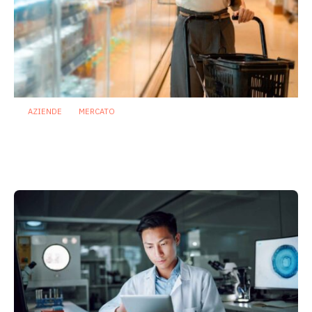
AZIENDE
MERCATO
Prodotti biotici e GDO: free from,
fermenti lattici e petcare ridisegnano il
mercato
28 Luglio 2026