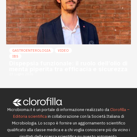
GASTROENTEROLOGIA
VIDEO
IBS
Dispepsia funzionale: il ruolo dell’olio di
menta piperita tra efficacia e sicurezza
23 Luglio 2026
Microbioma.it è un portale di informazione realizzato da
Clorofilla –
Editoria scientifica
in collaborazione con la Società Italiana di
Microbiologia. Lo scopo è fornire un aggiornamento scientifico
qualificato alla classe medica e a chi voglia conoscere più da vicino i
risultati della ricerca scientifica su questo argomento.