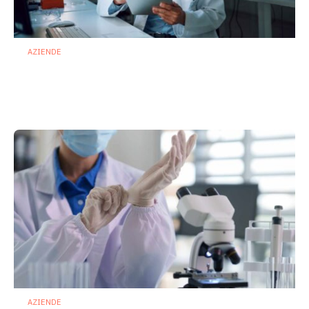
AZIENDE
Ibezapolstat, Acurx prepara il salto
nella CDI recidivante puntando sulla
preservazione del microbioma
21 Luglio 2026
AZIENDE