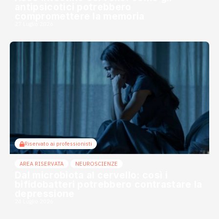
antipsicotici potrebbero
compromettere la memoria
27 Luglio 2026
Riservato ai professionisti
AREA RISERVATA
NEUROSCIENZE
Dal microbiota al cervello: così i
bifidobatteri potrebbero contrastare la
depressione
24 Luglio 2026