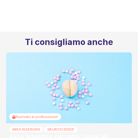
Terapie microbiome based: Biofortis
conquista il via libera dell’ANSM
francese
16 Luglio 2026
Ti consigliamo anche
Riservato ai professionisti
AREA RISERVATA
NEUROSCIENZE
Asse intestino cervello: come gli