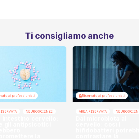
Ti consigliamo anche
vato ai professionisti
Riservato ai professionisti
RISERVATA
NEUROSCIENZE
AREA RISERVATA
NEUROSCIEN
 intestino cervello:
Dal microbiota al
 gli antipsicotici
cervello: così i
ebbero
bifidobatteri potreb
romettere la
contrastare la