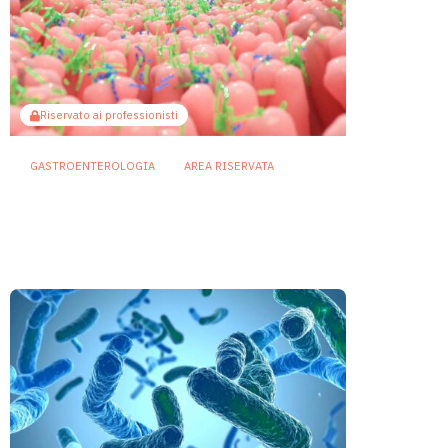
Riservato ai professionisti
GASTROENTEROLOGIA
AREA RISERVATA
Il butirrato potenzia le difese
intestinali: così il microbiota
guida la produzione di IgA
25 Giugno 2026