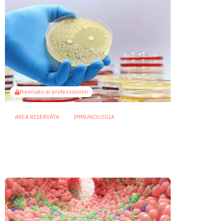
Riservato ai professionisti
AREA RISERVATA
IMMUNOLOGIA
Infezioni resistenti: dagli
zuccheri batterici un nuovo
bersaglio per gli anticorpi
2 Luglio 2026