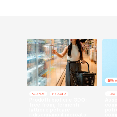
Riser
AZIENDE
MERCATO
AREA 
Prodotti biotici e GDO:
Asse
free from, fermenti
come
lattici e petcare
potr
ridisegnano il mercato
comp