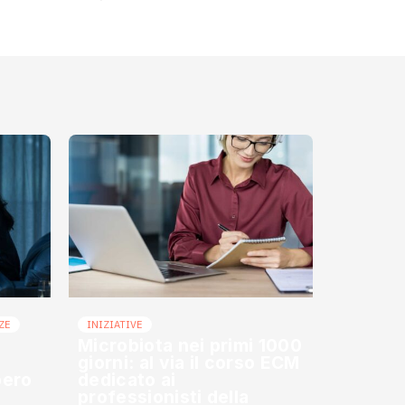
ZE
INIZIATIVE
Microbiota nei primi 1000
giorni: al via il corso ECM
bero
dedicato ai
professionisti della