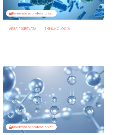
Riservato ai professionisti
AREA RISERVATA
IMMUNOLOGIA
Rip1, la proteina che buca la
membrana batterica per
fermare i fagi
23 Giugno 2026
Riservato ai professionisti