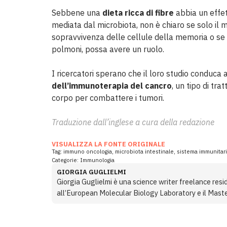
Sebbene una
dieta ricca di fibre
abbia un effet
mediata dal microbiota, non è chiaro se solo il mi
sopravvivenza delle cellule della memoria o se an
polmoni, possa avere un ruolo.
I ricercatori sperano che il loro studio conduca 
dell’immunoterapia del cancro
, un tipo di tr
corpo per combattere i tumori.
Traduzione dall’inglese a cura della redazione
VISUALIZZA LA FONTE ORIGINALE
Tag:
immuno oncologia
,
microbiota intestinale
,
sistema immunitar
Categorie:
Immunologia
GIORGIA GUGLIELMI
Giorgia Guglielmi è una science writer freelance resid
all’European Molecular Biology Laboratory e il Maste