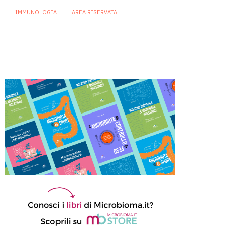
IMMUNOLOGIA
AREA RISERVATA
Il butirrato prodotto dal
microbiota rafforza l’immunità
mucosale e migliora la risposta
ai vaccini
16 Giugno 2026