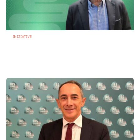
INIZIATIVE
Dall’infezione alla disbiosi: come
cambia la gestione delle vaginiti nella
pratica clinica. Il punto con Franco
Vicariotto
24 Giugno 2026