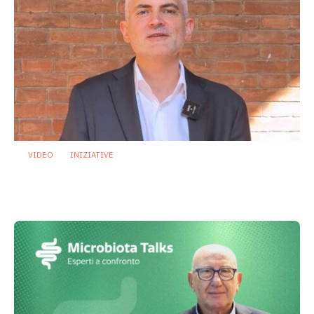
VIDEO
INIZIATIVE
IBS, disbiosi e probiotici: perché il
ceppo fa la differenza
1 Luglio 2026