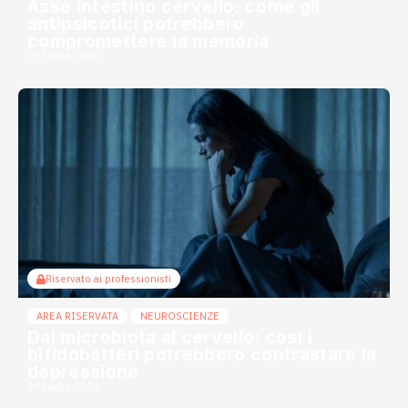
Asse intestino cervello: come gli
antipsicotici potrebbero
compromettere la memoria
27 Luglio 2026
Riservato ai professionisti
AREA RISERVATA
NEUROSCIENZE
Dal microbiota al cervello: così i
bifidobatteri potrebbero contrastare la
depressione
24 Luglio 2026