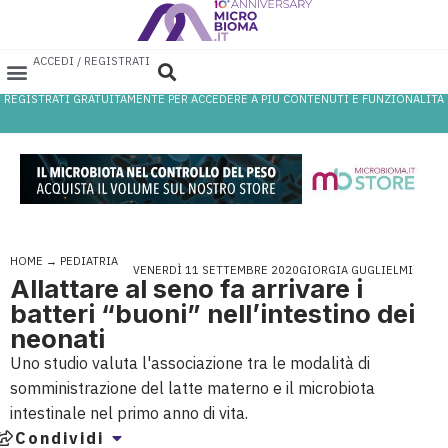
ACCEDI / REGISTRATI
REGISTRATI GRATUITAMENTE PER ACCEDERE A PIÙ CONTENUTI E FUNZIONALITÀ
AREA PROFESSIONISTI
DATABASE PROBIOTICI
CANALE FARMACIA
REFERENZE IN FARMACIA
HOME
→
PEDIATRIA
VENERDÌ 11 SETTEMBRE 2020
GIORGIA GUGLIELMI
Allattare al seno fa arrivare i
batteri “buoni” nell’intestino dei
neonati
Uno studio valuta l'associazione tra le modalità di
somministrazione del latte materno e il microbiota
intestinale nel primo anno di vita.
Condividi