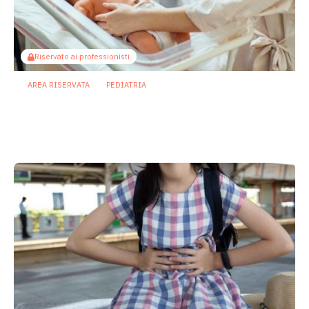
Riservato ai professionisti
AREA RISERVATA
PEDIATRIA
Parto pretermine, antibiotici e
microbiota: nuove prospettive contro
la sepsi neonatale
5 Giugno 2026