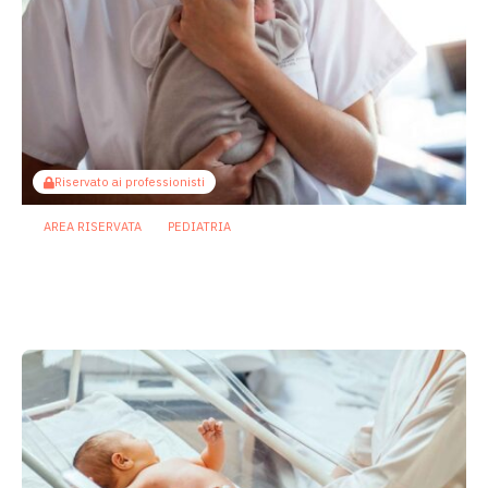
Riservato ai professionisti
AREA RISERVATA
PEDIATRIA
Enterocolite necrotizzante neonatale:
metabolita batterico intestinale blocca
la necroptosi
13 Luglio 2026