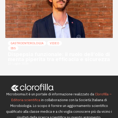
GASTROENTEROLOGIA
VIDEO
IBS
Dispepsia funzionale: il ruolo dell’olio di
menta piperita tra efficacia e sicurezza
23 Luglio 2026
Microbioma.it è un portale di informazione realizzato da
Clorofilla –
Editoria scientifica
in collaborazione con la Società Italiana di
Microbiologia. Lo scopo è fornire un aggiornamento scientifico
qualificato alla classe medica e a chi voglia conoscere più da vicino i
risultati della ricerca scientifica su questo argomento.