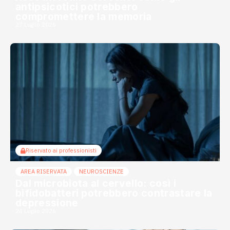
antipsicotici potrebbero
compromettere la memoria
27 Luglio 2026
Riservato ai professionisti
AREA RISERVATA
NEUROSCIENZE
Dal microbiota al cervello: così i
bifidobatteri potrebbero contrastare la
depressione
24 Luglio 2026