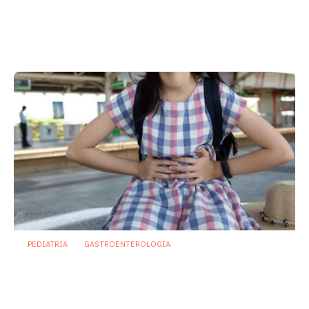
Parto pretermine, antibiotici e
microbiota: nuove prospettive contro
la sepsi neonatale
5 Giugno 2026
PEDIATRIA
GASTROENTEROLOGIA
Infezioni gastrointestinali pediatriche:
la prevenzione passa anche dal
microbioma
27 Maggio 2026