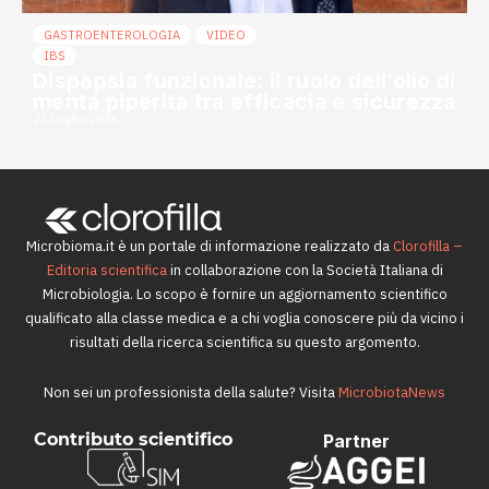
GASTROENTEROLOGIA
VIDEO
IBS
Dispepsia funzionale: il ruolo dell’olio di
menta piperita tra efficacia e sicurezza
23 Luglio 2026
Microbioma.it è un portale di informazione realizzato da
Clorofilla –
Editoria scientifica
in collaborazione con la Società Italiana di
Microbiologia. Lo scopo è fornire un aggiornamento scientifico
qualificato alla classe medica e a chi voglia conoscere più da vicino i
risultati della ricerca scientifica su questo argomento.
Non sei un professionista della salute? Visita
MicrobiotaNews
Contributo scientifico
Partner