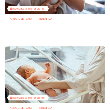
Riservato ai professionisti
AREA RISERVATA
PEDIATRIA
Enterocolite necrotizzante neonatale:
metabolita batterico intestinale blocca
la necroptosi
13 Luglio 2026
Riservato ai professionisti
AREA RISERVATA
PEDIATRIA