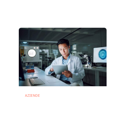
e petcare ridisegnano il
mercato
28 Luglio 2026
AZIENDE
Ibezapolstat, Acurx
prepara il salto nella CDI
recidivante puntando sulla
preservazione del
microbioma
21 Luglio 2026