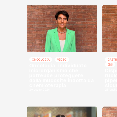
ONCOLOGIA
VIDEO
GAST
Oncologia: individuato
IBS
microrganismo che
Disp
potrebbe proteggere
ruol
dalla mucosite indotta da
piper
chemioterapia
sicu
29 Luglio 2026
23 Lugli