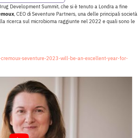
ug Development Summit, che si è tenuto a Londra a fine
remoux
, CEO di Seventure Partners, una delle principali società
ella ricerca sul microbioma raggiunte nel 2022 e quali sono le
-cremoux-seventure-2023-will-be-an-excellent-year-for-