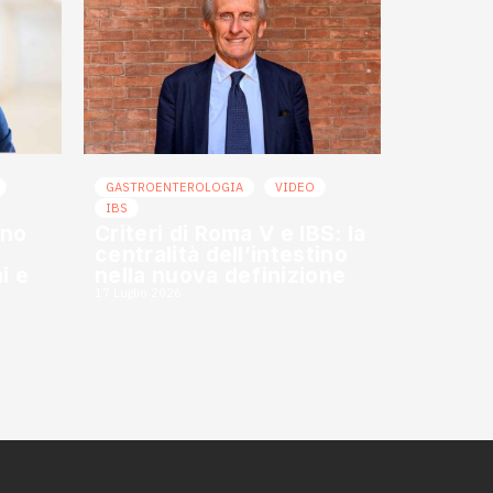
GASTROENTEROLOGIA
VIDEO
IBS
ino
Criteri di Roma V e IBS: la
centralità dell’intestino
i e
nella nuova definizione
17 Luglio 2026