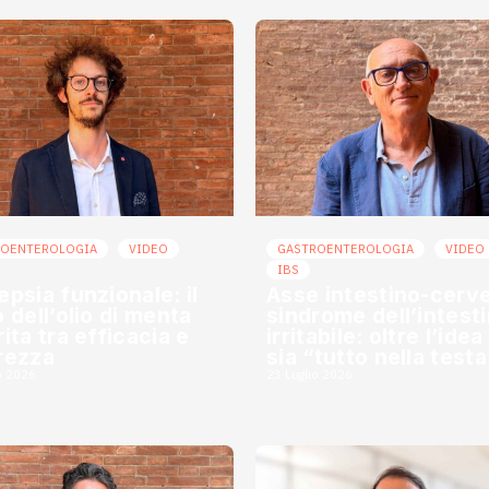
ROENTEROLOGIA
VIDEO
GASTROENTEROLOGIA
VIDEO
IBS
epsia funzionale: il
Asse intestino-cerve
o dell’olio di menta
sindrome dell’intest
ita tra efficacia e
irritabile: oltre l’ide
rezza
sia “tutto nella testa
o 2026
23 Luglio 2026