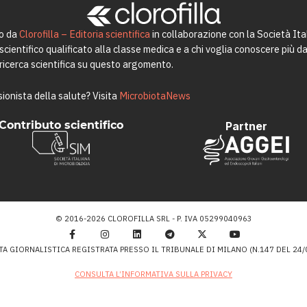
to da
Clorofilla – Editoria scientifica
in collaborazione con la Società Ita
ientifico qualificato alla classe medica e a chi voglia conoscere più da 
a ricerca scientifica su questo argomento.
ionista della salute? Visita
MicrobiotaNews
Contributo scientifico
Partner
© 2016-2026 CLOROFILLA SRL - P. IVA 05299040963
TA GIORNALISTICA REGISTRATA PRESSO IL TRIBUNALE DI MILANO (N.147 DEL 24/0
CONSULTA L’INFORMATIVA SULLA PRIVACY