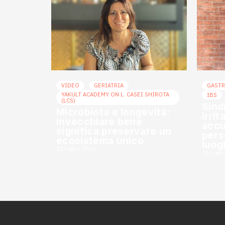
VIDEO
GERIATRIA
GAST
YAKULT ACADEMY ON L. CASEI SHIROTA
IBS
(LCS)
Sind
Microbiota e longevità:
irrit
invecchiare bene
accu
significa preservare un
pers
ecosistema unico
luog
22 Luglio 2026
21 Lugli