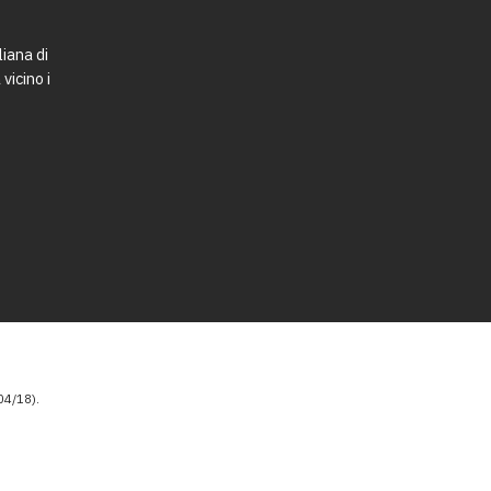
liana di
vicino i
4/18).