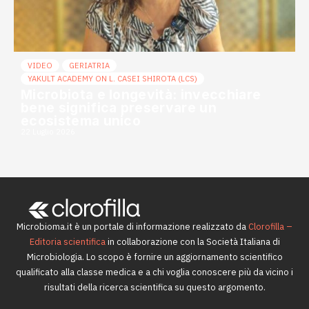
VIDEO
GERIATRIA
YAKULT ACADEMY ON L. CASEI SHIROTA (LCS)
Microbiota e longevità: invecchiare
bene significa preservare un
ecosistema unico
22 Luglio 2026
Microbioma.it è un portale di informazione realizzato da
Clorofilla –
Editoria scientifica
in collaborazione con la Società Italiana di
Microbiologia. Lo scopo è fornire un aggiornamento scientifico
qualificato alla classe medica e a chi voglia conoscere più da vicino i
risultati della ricerca scientifica su questo argomento.