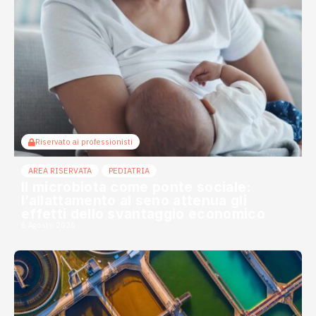
Riservato ai professionisti
AREA RISERVATA
PEDIATRIA
Il microbiota come ponte sociale:
l’allattamento al seno attenua gli
effetti dello svantaggio economico
6 Agosto 2026