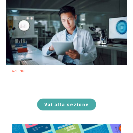
AZIENDE
Ibezapolstat, Acurx prepara il salto
nella CDI recidivante puntando sulla
preservazione del microbioma
21 Luglio 2026
Vai alla sezione