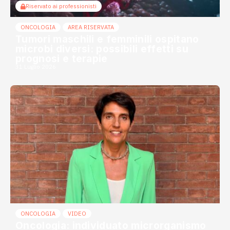
Riservato ai professionisti
ONCOLOGIA
AREA RISERVATA
Tumori maschili e femminili ospitano
microbi diversi: possibili effetti su
prognosi e terapie
31 Luglio 2026
ONCOLOGIA
VIDEO
Oncologia: individuato microrganismo