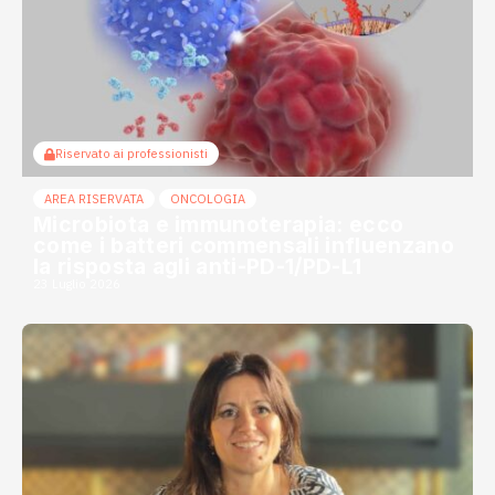
Riservato ai professionisti
AREA RISERVATA
ONCOLOGIA
Microbiota e immunoterapia: ecco
come i batteri commensali influenzano
la risposta agli anti-PD-1/PD-L1
23 Luglio 2026