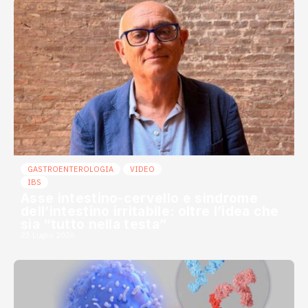
GASTROENTEROLOGIA
VIDEO
IBS
Asse intestino-cervello e sindrome
dell’intestino irritabile: oltre l’idea che
sia “tutto nella testa”
23 Luglio 2026