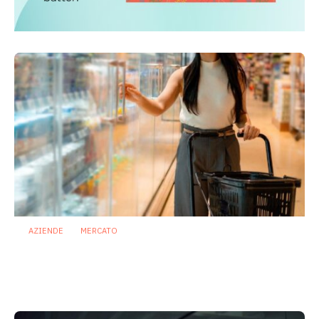
AZIENDE
MERCATO
Prodotti biotici e GDO: free from,
fermenti lattici e petcare ridisegnano il
mercato
28 Luglio 2026