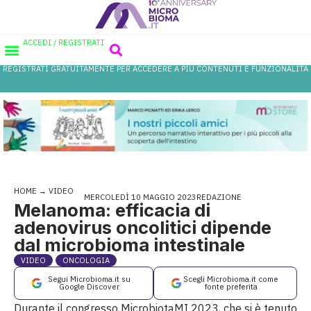
ACCEDI / REGISTRATI
REGISTRATI GRATUITAMENTE PER ACCEDERE A PIÙ CONTENUTI E FUNZIONALITÀ
AREA PROFESSIONISTI
DATABASE PROBIOTICI
CANALE FARMACIA
REFERENZE IN FARMACIA
HOME
→
VIDEO
MERCOLEDÌ 10 MAGGIO 2023
REDAZIONE
Melanoma: efficacia di
adenovirus oncolitici dipende
dal microbioma intestinale
VIDEO
ONCOLOGIA
Segui Microbioma.it su
Scegli Microbioma.it come
Google Discover
fonte preferita
Durante il congresso MicrobiotaMI 2023, che si è tenuto