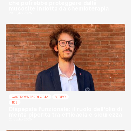
che potrebbe proteggere dalla
mucosite indotta da chemioterapia
29 Luglio 2026
GASTROENTEROLOGIA
VIDEO
IBS
Dispepsia funzionale: il ruolo dell’olio di
menta piperita tra efficacia e sicurezza
23 Luglio 2026