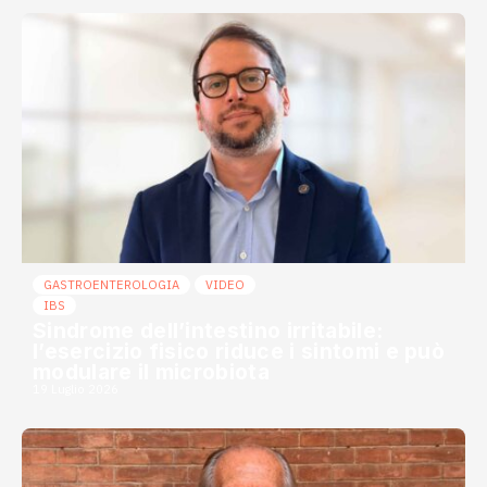
GASTROENTEROLOGIA
VIDEO
IBS
Sindrome dell’intestino irritabile:
l’esercizio fisico riduce i sintomi e può
modulare il microbiota
19 Luglio 2026