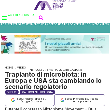
ACCEDI / REGISTRATI
REGISTRATI GRATUITAMENTE PER ACCEDERE A PIÙ CONTENUTI E FUNZIONALITÀ
AREA PROFESSIONISTI
DATABASE PROBIOTICI
CANALE FARMACIA
REFERENZE IN FARMACIA
HOME
→
VIDEO
MERCOLEDÌ 8 MARZO 2023
REDAZIONE
Trapianto di microbiota: in
Europa e USA sta cambiando lo
scenario regolatorio
VIDEO
GASTROENTEROLOGIA
Segui Microbioma.it su
Scegli Microbioma.it come
Google Discover
fonte preferita
Durante il congresso Microbiome Movement – Drug