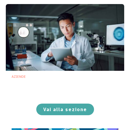
AZIENDE
Ibezapolstat, Acurx prepara il salto
nella CDI recidivante puntando sulla
preservazione del microbioma
21 Luglio 2026
Vai alla sezione