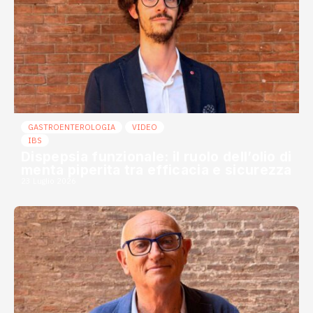
GASTROENTEROLOGIA
VIDEO
IBS
Dispepsia funzionale: il ruolo dell’olio di
menta piperita tra efficacia e sicurezza
23 Luglio 2026