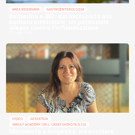
AREA RISERVATA
GASTROENTEROLOGIA
Berberina e IBD: dal microbiota alla
barriera intestinale, un potenziale
alleato contro l’infiammazione
23 Luglio 2026
VIDEO
GERIATRIA
YAKULT ACADEMY ON L. CASEI SHIROTA (LCS)
Microbiota e longevità: invecchiare