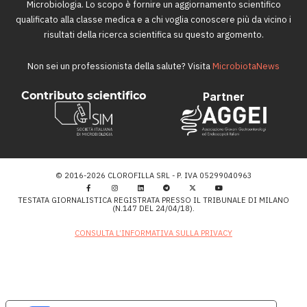
Microbiologia. Lo scopo è fornire un aggiornamento scientifico
qualificato alla classe medica e a chi voglia conoscere più da vicino i
risultati della ricerca scientifica su questo argomento.
Non sei un professionista della salute? Visita
MicrobiotaNews
Contributo scientifico
Partner
© 2016-2026 CLOROFILLA SRL - P. IVA 05299040963
TESTATA GIORNALISTICA REGISTRATA PRESSO IL TRIBUNALE DI MILANO
(N.147 DEL 24/04/18).
CONSULTA L’INFORMATIVA SULLA PRIVACY