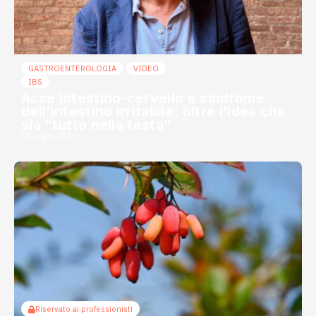
GASTROENTEROLOGIA
VIDEO
IBS
Asse intestino-cervello e sindrome
dell’intestino irritabile: oltre l’idea che
sia “tutto nella testa”
23 Luglio 2026
Riservato ai professionisti