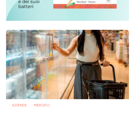
AZIENDE
MERCATO
Prodotti biotici e GDO: free from,
fermenti lattici e petcare ridisegnano il
mercato
28 Luglio 2026