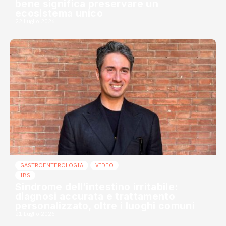
bene significa preservare un
ecosistema unico
22 Luglio 2026
GASTROENTEROLOGIA
VIDEO
IBS
Sindrome dell’intestino irritabile:
diagnosi accurata e trattamento
personalizzato, oltre i luoghi comuni
21 Luglio 2026