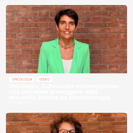
ONCOLOGIA
VIDEO
Oncologia: individuato microrganismo
che potrebbe proteggere dalla
mucosite indotta da chemioterapia
29 Luglio 2026